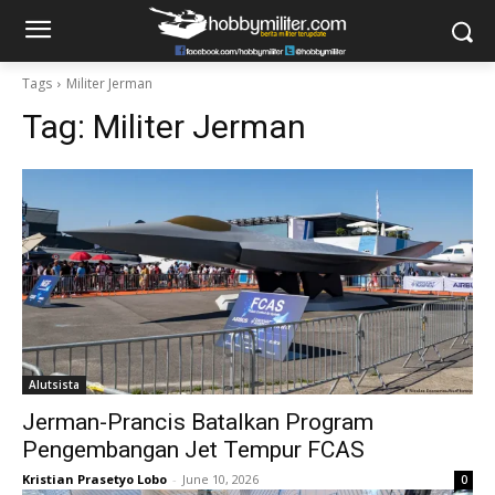
Tags
Militer Jerman
Tag:
Militer Jerman
Alutsista
Jerman-Prancis Batalkan Program
Pengembangan Jet Tempur FCAS
Kristian Prasetyo Lobo
-
June 10, 2026
0