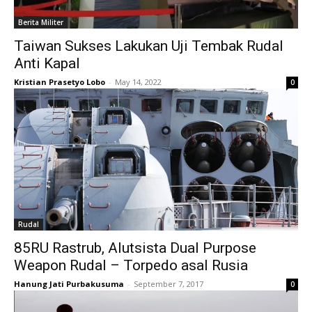
Berita Militer
Taiwan Sukses Lakukan Uji Tembak Rudal
Anti Kapal
Kristian Prasetyo Lobo
-
May 14, 2022
0
Rudal
85RU Rastrub, Alutsista Dual Purpose
Weapon Rudal – Torpedo asal Rusia
Hanung Jati Purbakusuma
-
September 7, 2017
0