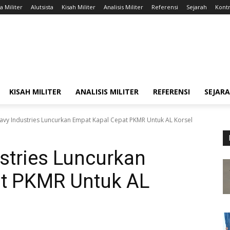
a Militer
Alutsista
Kisah Militer
Analisis Militer
Referensi
Sejarah
Kontr
KISAH MILITER
ANALISIS MILITER
REFERENSI
SEJAR
avy Industries Luncurkan Empat Kapal Cepat PKMR Untuk AL Korsel
stries Luncurkan
at PKMR Untuk AL