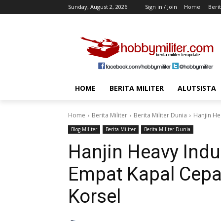
Sunday, August 2, 2026
Sign in / Join
Home
Berit
HOME
BERITA MILITER
ALUTSISTA
Home
Berita Militer
Berita Militer Dunia
Hanjin He
Blog Militer
Berita Militer
Berita Militer Dunia
Hanjin Heavy Indu
Empat Kapal Cep
Korsel