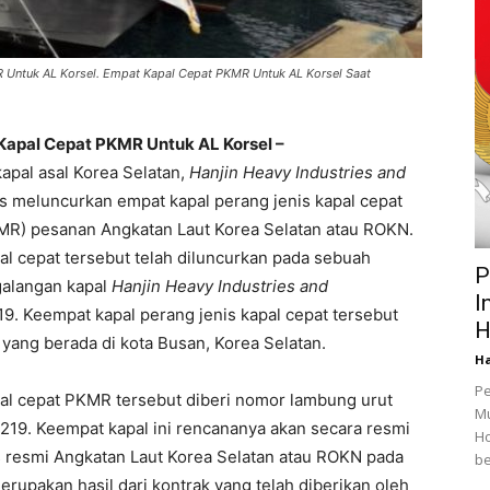
R Untuk AL Korsel. Empat Kapal Cepat PKMR Untuk AL Korsel Saat
Kapal Cepat PKMR Untuk AL Korsel –
apal asal Korea Selatan,
Hanjin Heavy Industries and
s meluncurkan empat kapal perang jenis kapal cepat
MR) pesanan Angkatan Laut Korea Selatan atau ROKN.
al cepat tersebut telah diluncurkan pada sebuah
P
 galangan kapal
Hanjin Heavy Industries and
I
9. Keempat kapal perang jenis kapal cepat tersebut
H
C yang berada di kota Busan, Korea Selatan.
Ha
Pe
pal cepat PKMR tersebut diberi nomor lambung urut
Mu
 219. Keempat kapal ini rencananya akan secara resmi
Ho
s resmi Angkatan Laut Korea Selatan atau ROKN pada
be
rupakan hasil dari kontrak yang telah diberikan oleh