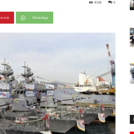
8538
0
terest
WhatsApp