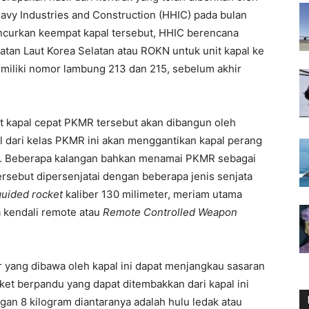
avy Industries and Construction (HHIC) pada bulan
uncurkan keempat kapal tersebut, HHIC berencana
tan Laut Korea Selatan atau ROKN untuk unit kapal ke
miliki nomor lambung 213 dan 215, sebelum akhir
it kapal cepat PKMR tersebut akan dibangun oleh
al dari kelas PKMR ini akan menggantikan kapal perang
suri. Beberapa kalangan bahkan menamai PKMR sebagai
ersebut dipersenjatai dengan beberapa jenis senjata
guided rocket
kaliber 130 milimeter, meriam utama
ta kendali remote atau
Remote Controlled Weapon
r yang dibawa oleh kapal ini dapat menjangkau sasaran
oket berpandu yang dapat ditembakkan dari kapal ini
gan 8 kilogram diantaranya adalah hulu ledak atau