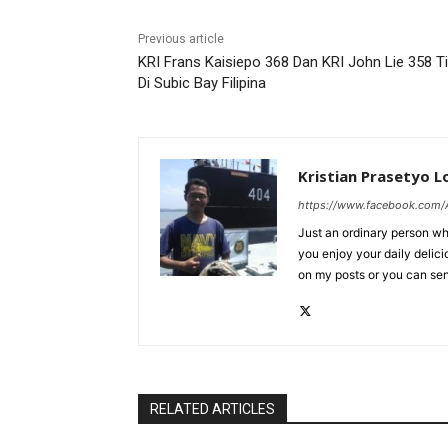
Previous article
KRI Frans Kaisiepo 368 Dan KRI John Lie 358 T
Di Subic Bay Filipina
Kristian Prasetyo 
https://www.facebook.com/A
Just an ordinary person who
you enjoy your daily delic
on my posts or you can se
RELATED ARTICLES