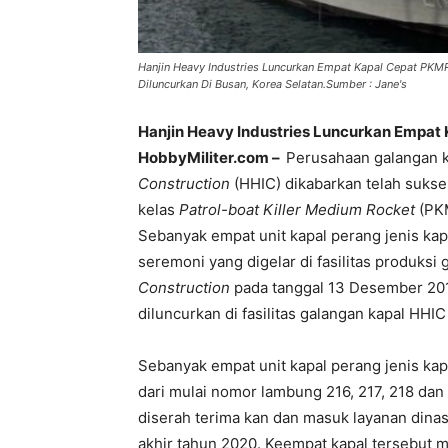
Hanjin Heavy Industries Luncurkan Empat Kapal Cepat PKM
Diluncurkan Di Busan, Korea Selatan.Sumber : Jane's
Hanjin Heavy Industries Luncurkan Empat 
HobbyMiliter.com –
Perusahaan galangan k
Construction
(HHIC) dikabarkan telah sukse
kelas
Patrol-boat Killer Medium Rocket
(PK
Sebanyak empat unit kapal perang jenis kap
seremoni yang digelar di fasilitas produksi
Construction
pada tanggal 13 Desember 201
diluncurkan di fasilitas galangan kapal HHI
Sebanyak empat unit kapal perang jenis ka
dari mulai nomor lambung 216, 217, 218 dan
diserah terima kan dan masuk layanan dina
akhir tahun 2020. Keempat kapal tersebut me