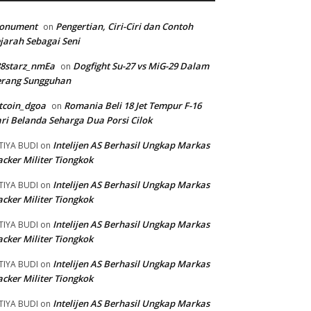
onument
Pengertian, Ciri-Ciri dan Contoh
on
jarah Sebagai Seni
88starz_nmEa
Dogfight Su-27 vs MiG-29 Dalam
on
erang Sungguhan
tcoin_dgoa
Romania Beli 18 Jet Tempur F-16
on
ri Belanda Seharga Dua Porsi Cilok
Intelijen AS Berhasil Ungkap Markas
TIYA BUDI
on
cker Militer Tiongkok
Intelijen AS Berhasil Ungkap Markas
TIYA BUDI
on
cker Militer Tiongkok
Intelijen AS Berhasil Ungkap Markas
TIYA BUDI
on
cker Militer Tiongkok
Intelijen AS Berhasil Ungkap Markas
TIYA BUDI
on
cker Militer Tiongkok
Intelijen AS Berhasil Ungkap Markas
TIYA BUDI
on