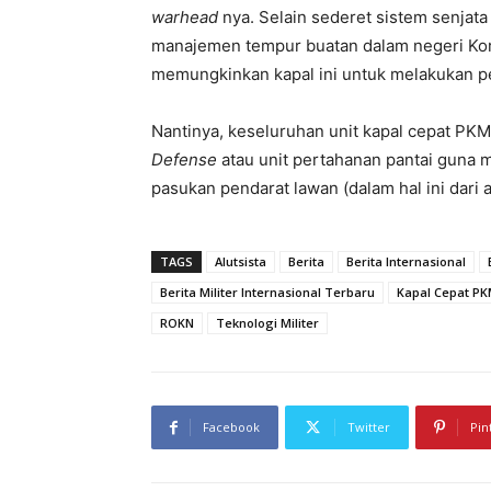
warhead
nya. Selain sederet sistem senjata 
manajemen tempur buatan dalam negeri Kore
memungkinkan kapal ini untuk melakukan pe
Nantinya, keseluruhan unit kapal cepat PKM
Defense
atau unit pertahanan pantai guna 
pasukan pendarat lawan (dalam hal ini dari 
TAGS
Alutsista
Berita
Berita Internasional
Berita Militer Internasional Terbaru
Kapal Cepat P
ROKN
Teknologi Militer
Facebook
Twitter
Pin