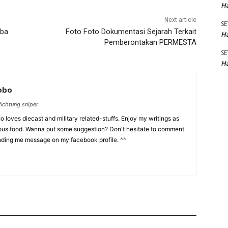
Ha
Next article
SE
iba
Foto Foto Dokumentasi Sejarah Terkait
Ha
Pemberontakan PERMESTA
SE
Ha
Lobo
chtung.sniper
 loves diecast and military related-stuffs. Enjoy my writings as
ious food. Wanna put some suggestion? Don't hesitate to comment
nding me message on my facebook profile. ^^