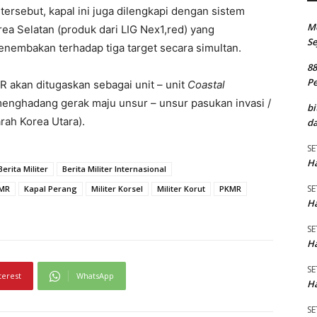
tersebut, kapal ini juga dilengkapi dengan sistem
M
a Selatan (produk dari LIG Nex1,red) yang
Se
nembakan terhadap tiga target secara simultan.
8
P
R akan ditugaskan sebagai unit – unit
Coastal
menghadang gerak maju unsur – unsur pasukan invasi /
bi
arah Korea Utara).
da
SE
Ha
Berita Militer
Berita Militer Internasional
SE
KMR
Kapal Perang
Militer Korsel
Militer Korut
PKMR
Ha
SE
Ha
SE
terest
WhatsApp
Ha
SE