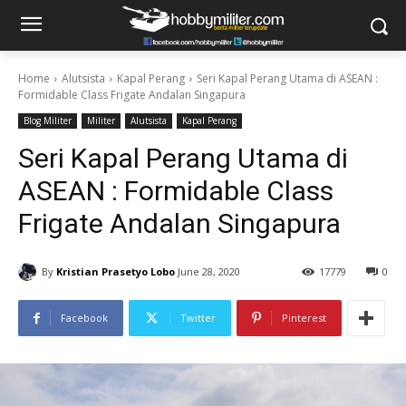
Home
Alutsista
Kapal Perang
Seri Kapal Perang Utama di ASEAN :
Formidable Class Frigate Andalan Singapura
Blog Militer
Militer
Alutsista
Kapal Perang
Seri Kapal Perang Utama di
ASEAN : Formidable Class
Frigate Andalan Singapura
By
Kristian Prasetyo Lobo
June 28, 2020
17779
0
Facebook
Twitter
Pinterest