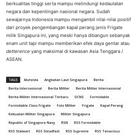
berkualitas tinggi serta mampu melindungi kedaulatan
negara dan kepentingan nasional negara. Sudah
sewajarnya Indonesia mampu mengambil nilai-nilai positif
dari proyek pengembangan kapal perang jenis Frigate
milik Singapura ini, yang meski hanya dibangun sebanyak
enam unit tapi mampu memberikan efek daya gentar atau
detterence
yang maksimal di kawasan Asia Tenggara /
ASEAN.
TAGS
Alutsista
Angkatan Laut Singapura
Berita
Berita Internasional
Berita Militer
Berita Militer Internasional
Berita Militer Internasional Terbaru
DCNS
Formidable
Formidable Class Frigate
Foto Militer
Frigate
Kapal Perang
Kekuatan Militer Singapura
Militer Singapura
Republic of Singapore Navy
RSN
RSS Formidable
RSS Stalwart
RSS Steadfast
RSS Supreme
RSS Tenacious