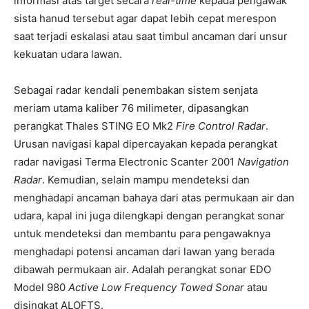
informasi atas target secara
real-time
kepada pengawak
sista hanud tersebut agar dapat lebih cepat merespon
saat terjadi eskalasi atau saat timbul ancaman dari unsur
kekuatan udara lawan.
Sebagai radar kendali penembakan sistem senjata
meriam utama kaliber 76 milimeter, dipasangkan
perangkat Thales STING EO Mk2
Fire Control Radar
.
Urusan navigasi kapal dipercayakan kepada perangkat
radar navigasi Terma Electronic Scanter 2001
Navigation
Radar
. Kemudian, selain mampu mendeteksi dan
menghadapi ancaman bahaya dari atas permukaan air dan
udara, kapal ini juga dilengkapi dengan perangkat sonar
untuk mendeteksi dan membantu para pengawaknya
menghadapi potensi ancaman dari lawan yang berada
dibawah permukaan air. Adalah perangkat sonar EDO
Model 980
Active Low Frequency Towed Sonar
atau
disingkat ALOFTS.