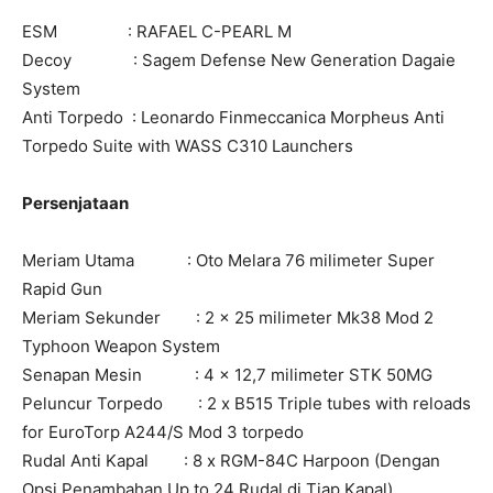
ESM : RAFAEL C-PEARL M
Decoy : Sagem Defense New Generation Dagaie
System
Anti Torpedo : Leonardo Finmeccanica Morpheus Anti
Torpedo Suite with WASS C310 Launchers
Persenjataan
Meriam Utama : Oto Melara 76 milimeter Super
Rapid Gun
Meriam Sekunder : 2 x 25 milimeter Mk38 Mod 2
Typhoon Weapon System
Senapan Mesin : 4 x 12,7 milimeter STK 50MG
Peluncur Torpedo : 2 x B515 Triple tubes with reloads
for EuroTorp A244/S Mod 3 torpedo
Rudal Anti Kapal : 8 x RGM-84C Harpoon (Dengan
Opsi Penambahan Up to 24 Rudal di Tiap Kapal)