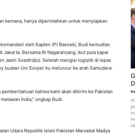
kan kemana, hanya diperintahkan untuk menyiapkan
ikomandani oleh Kapten (P) Basoeki, Budi kemudian
 Jakarta. Bersama RI Nagaransang, ikut pula kapal
 Jasin Soedirdjo). Setelah mengisi logistik di lepas
key buatan Uni Sovyet itu meluncur ke arah Samudera
G
D
a pemberitahuan bahwa kami akan dikirim ke Pakistan
Ha
melawan India,” ungkap Budi.
Ho
pe
na
Am
se
atan Udara Republik Islam Pakistan Marsekal Madya