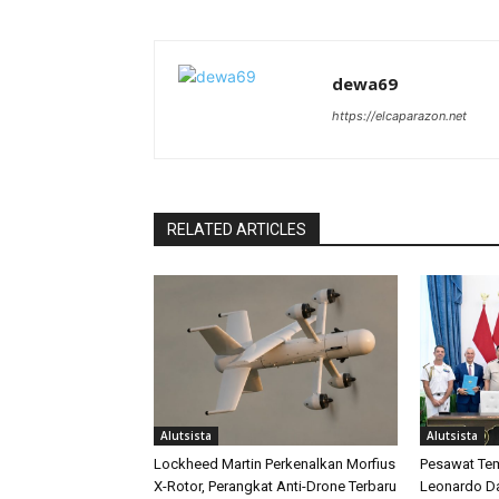
dewa69
https://elcaparazon.net
RELATED ARTICLES
Alutsista
Alutsista
Lockheed Martin Perkenalkan Morfius
Pesawat Tem
X-Rotor, Perangkat Anti-Drone Terbaru
Leonardo D