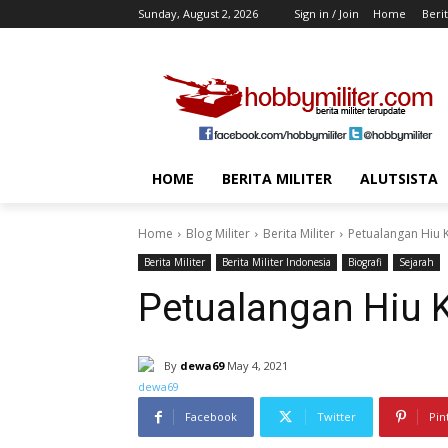
Sunday, August 2, 2026
Sign in / Join
Home
Berit
HOME
BERITA MILITER
ALUTSISTA
Home
Blog Militer
Berita Militer
Petualangan Hiu 
Berita Militer
Berita Militer Indonesia
Biografi
Sejarah
Petualangan Hiu 
By
dewa69
May 4, 2021
Facebook
Twitter
Pin