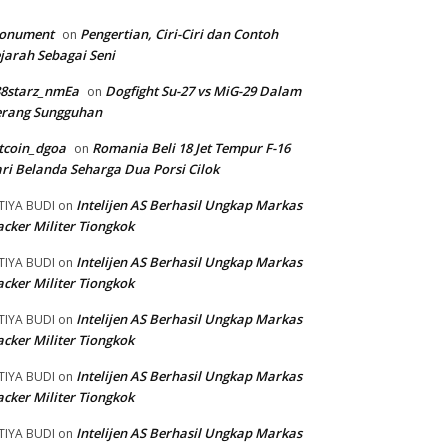
onument
Pengertian, Ciri-Ciri dan Contoh
on
jarah Sebagai Seni
88starz_nmEa
Dogfight Su-27 vs MiG-29 Dalam
on
erang Sungguhan
tcoin_dgoa
Romania Beli 18 Jet Tempur F-16
on
ri Belanda Seharga Dua Porsi Cilok
Intelijen AS Berhasil Ungkap Markas
TIYA BUDI
on
cker Militer Tiongkok
Intelijen AS Berhasil Ungkap Markas
TIYA BUDI
on
cker Militer Tiongkok
Intelijen AS Berhasil Ungkap Markas
TIYA BUDI
on
cker Militer Tiongkok
Intelijen AS Berhasil Ungkap Markas
TIYA BUDI
on
cker Militer Tiongkok
Intelijen AS Berhasil Ungkap Markas
TIYA BUDI
on