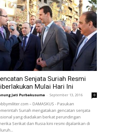
encatan Senjata Suriah Resmi
iberlakukan Mulai Hari Ini
nung Jati Purbakusuma
-
September 13, 2016
0
bbymiliter.com – DAMASKUS - Pasukan
merintah Suriah mengatakan gencatan senjata
sional yang diadakan berkat perundingan
erika Serikat dan Rusia kini resmi dijalankan di
luruh...