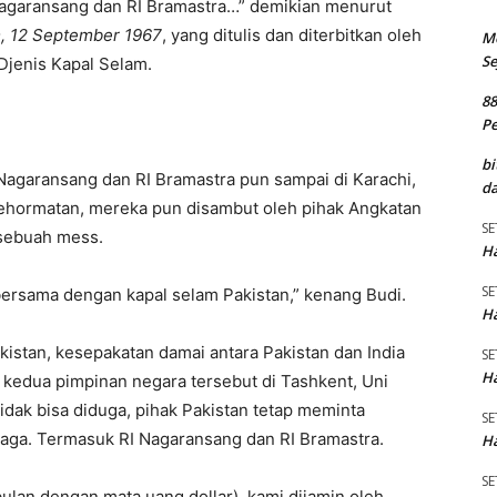
 Nagaransang dan RI Bramastra…” demikian menurut
, 12 September 1967
, yang ditulis dan diterbitkan oleh
M
Se
jenis Kapal Selam.
8
P
bi
I Nagaransang dan RI Bramastra pun sampai di Karachi,
da
 kehormatan, mereka pun disambut oleh pihak Angkatan
SE
 sebuah mess.
Ha
SE
 bersama dengan kapal selam Pakistan,” kenang Budi.
Ha
akistan, kesepakatan damai antara Pakistan dan India
SE
Ha
h kedua pimpinan negara tersebut di Tashkent, Uni
dak bisa diduga, pihak Pakistan tetap meminta
SE
iaga. Termasuk RI Nagaransang dan RI Bramastra.
Ha
SE
ulan dengan mata uang dollar), kami dijamin oleh