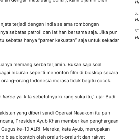
Ha
SE
Ha
enjata terjadi dengan India selama rombongan
SE
anya sebatas patroli dan latihan bersama saja. Jika pun
Ha
 itu sebatas hanya “pamer kekuatan” saja untuk sekadar
uanya memang serba terjamin. Bukan saja soal
rbagai hiburan seperti menonton film di bioskop secara
orang-orang Indonesia merasa tidak begitu cocok.
an
karee
ya, kita sebetulnya kurang suka itu,” ujar Budi.
Pakistan yang diberi sandi Operasi Nasakom itu pun
 Kencana, Presiden Ayub Khan memberikan penghargaan
 Gugus ke-10 ALRI. Mereka, kata Ayub, merupakan
ng bisa dicontoh oleh prajurit-prajurit dan rakyat