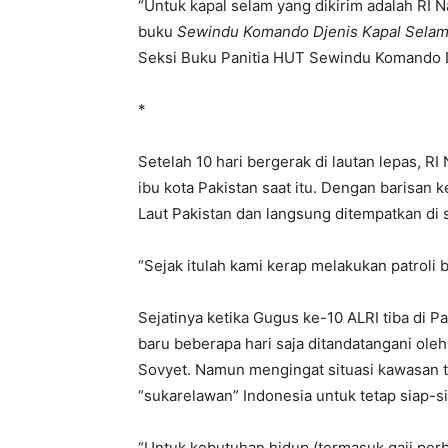
“Untuk kapal selam yang dikirim adalah RI
buku
Sewindu Komando Djenis Kapal Selam
Seksi Buku Panitia HUT Sewindu Komando D
*
Setelah 10 hari bergerak di lautan lepas, R
ibu kota Pakistan saat itu. Dengan barisan
Laut Pakistan dan langsung ditempatkan di
“Sejak itulah kami kerap melakukan patroli
Sejatinya ketika Gugus ke-10 ALRI tiba di P
baru beberapa hari saja ditandatangani ole
Sovyet. Namun mengingat situasi kawasan ti
“sukarelawan” Indonesia untuk tetap siap-s
“Untuk kebutuhan hidup (termasuk gaji perb