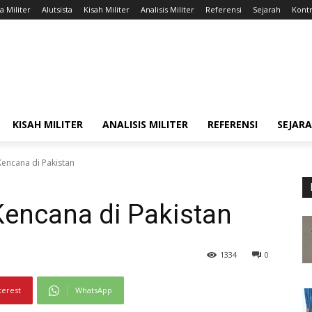
a Militer
Alutsista
Kisah Militer
Analisis Militer
Referensi
Sejarah
Kontr
KISAH MILITER
ANALISIS MILITER
REFERENSI
SEJAR
Kencana di Pakistan
Kencana di Pakistan
1334
0
terest
WhatsApp