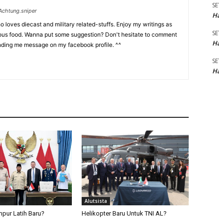
SE
chtung.sniper
Ha
 loves diecast and military related-stuffs. Enjoy my writings as
SE
ious food. Wanna put some suggestion? Don't hesitate to comment
Ha
nding me message on my facebook profile. ^^
SE
Ha
Alutsista
pur Latih Baru?
Helikopter Baru Untuk TNI AL?