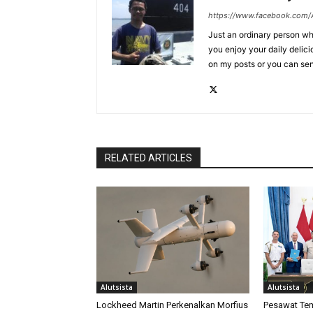
https://www.facebook.com/A
Just an ordinary person who
you enjoy your daily delic
on my posts or you can se
RELATED ARTICLES
Alutsista
Alutsista
Lockheed Martin Perkenalkan Morfius
Pesawat Tem