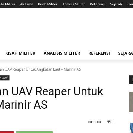
ita Militer
Alutsista
Kisah Militer
Analisis Militer
Referensi
Sejarah
Kont
KISAH MILITER
ANALISIS MILITER
REFERENSI
SEJAR
an UAV Reaper Untuk Angkatan Laut – Marinir AS
e UAV
an UAV Reaper Untuk
arinir AS
1000
0