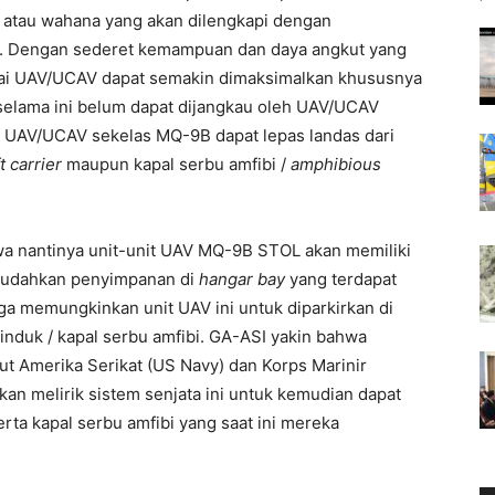
m atau wahana yang akan dilengkapi dengan
. Dengan sederet kemampuan dan daya angkut yang
gai UAV/UCAV dapat semakin dimaksimalkan khususnya
selama ini belum dapat dijangkau oleh UAV/UCAV
n UAV/UCAV sekelas MQ-9B dapat lepas landas dari
t carrier
maupun kapal serbu amfibi /
amphibious
wa nantinya unit-unit UAV MQ-9B STOL akan memiliki
emudahkan penyimpanan di
hangar bay
yang terdapat
uga memungkinkan unit UAV ini untuk diparkirkan di
 induk / kapal serbu amfibi. GA-ASI yakin bahwa
aut Amerika Serikat (US Navy) dan Korps Marinir
an melirik sistem senjata ini untuk kemudian dapat
erta kapal serbu amfibi yang saat ini mereka