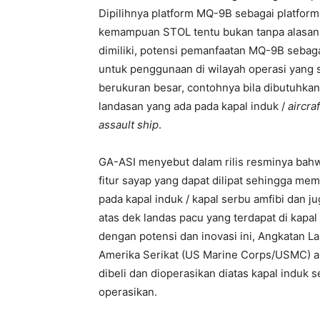
Dipilihnya platform MQ-9B sebagai platfor
kemampuan STOL tentu bukan tanpa alasan
dimiliki, potensi pemanfaatan MQ-9B seba
untuk penggunaan di wilayah operasi yang 
berukuran besar, contohnya bila dibutuhka
landasan yang ada pada kapal induk /
aircraf
assault ship
.
GA-ASI menyebut dalam rilis resminya bah
fitur sayap yang dapat dilipat sehingga m
pada kapal induk / kapal serbu amfibi dan j
atas dek landas pacu yang terdapat di kapal
dengan potensi dan inovasi ini, Angkatan L
Amerika Serikat (US Marine Corps/USMC) ak
dibeli dan dioperasikan diatas kapal induk s
operasikan.