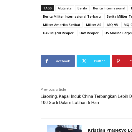
TAGS
Alutsista
Berita
Berita Internasional
Berita Militer Internasional Terbaru
Berita Militer 
Militer Amerika Serikat
Militer AS
MQ-9B
MQ-9
UAV MQ-9B Reaper
UAV Reaper
US Marine Corps
Facebook
Twitter
Pin
Previous article
Liaoning, Kapal Induk China Terbangkan Lebih D
100 Sorti Dalam Latihan 6 Hari
Kristian Prasetyo 