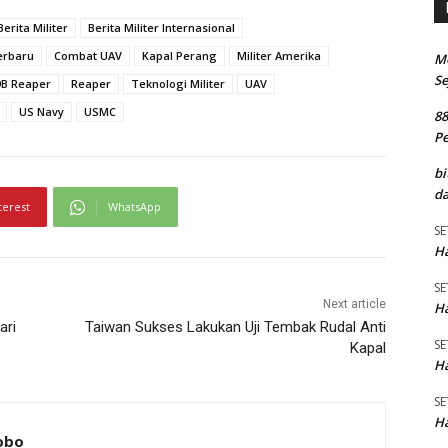
Berita Militer
Berita Militer Internasional
Terbaru
Combat UAV
Kapal Perang
Militer Amerika
M
Se
B Reaper
Reaper
Teknologi Militer
UAV
US Navy
USMC
8
P
bi
da
terest
WhatsApp
SE
Ha
SE
Next article
Ha
ari
Taiwan Sukses Lakukan Uji Tembak Rudal Anti
SE
Kapal
Ha
SE
Ha
Lobo