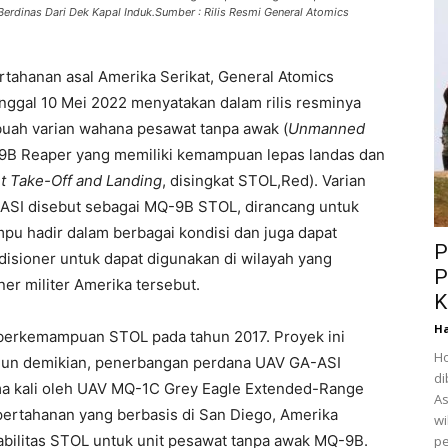
dinas Dari Dek Kapal Induk.Sumber : Rilis Resmi General Atomics
rtahanan asal Amerika Serikat, General Atomics
anggal 10 Mei 2022 menyatakan dalam rilis resminya
ah varian wahana pesawat tanpa awak (
Unmanned
-9B Reaper yang memiliki kemampuan lepas landas dan
t Take-Off and Landing
, disingkat STOL,Red). Varian
ASI disebut sebagai MQ-9B STOL, dirancang untuk
 hadir dalam berbagai kondisi dan juga dapat
P
isioner untuk dapat digunakan di wilayah yang
P
r militer Amerika tersebut.
K
Ha
erkemampuan STOL pada tahun 2017. Proyek ini
Ho
Namun demikian, penerbangan perdana UAV GA-ASI
di
 kali oleh UAV MQ-1C Grey Eagle Extended-Range
As
 pertahanan yang berbasis di San Diego, Amerika
wi
bilitas STOL untuk unit pesawat tanpa awak MQ-9B.
pe