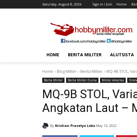
Saturday, August 8, 2026
Sign in / Join
Home
Ber
HOME
BERITA MILITER
ALUTSISTA
Home
Blog Militer
Berita Militer
MQ-9B STOL, Vari
Berita Militer
Berita Militer Dunia
Militer Amerika
Dron
MQ-9B STOL, Vari
Angkatan Laut – M
By
Kristian Prasetyo Lobo
May 13, 2022