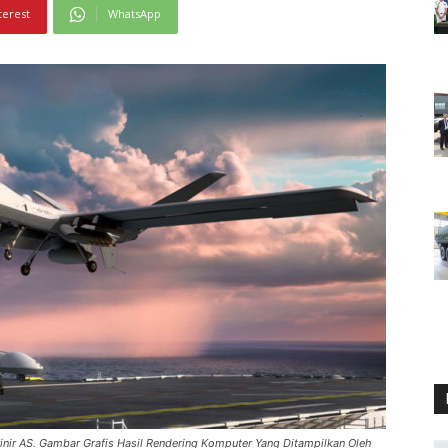
terest
WhatsApp
nir AS. Gambar Grafis Hasil Rendering Komputer Yang Ditampilkan Oleh