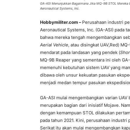
GA-ASI Menunjukkan Bagaimana Jika MQ-9B STOL Mereka Ber
Aeronautical Systems, Inc.
Hobbymiliter.com –
Perusahaan industri pe
Aeronautical Systems, Inc. (GA-ASI) pada t
bahwa mereka tengah mengembangkan sebu
Aerial Vehicle
, atau disingkat UAV,Red) MQ
mendarat pada landasan yang pendek (
Shor
MQ-9B Reaper yang sementara ini oleh GA-
memenuhi kebutuhan sistem UAV yang mampu
dibawa oleh unsur kekuatan pasukan eksped
menjadi medan tempur pasukan ekspedisione
GA-ASI mulai mengembangkan varian UAV b
merupakan bagian dari inisiatif Mojave. 
dengan kemampuan STOL dilakukan pertama
pada tahun 2021. Kini, perusahaan industri
Serikat itu akan mulai mengembangkan kapa