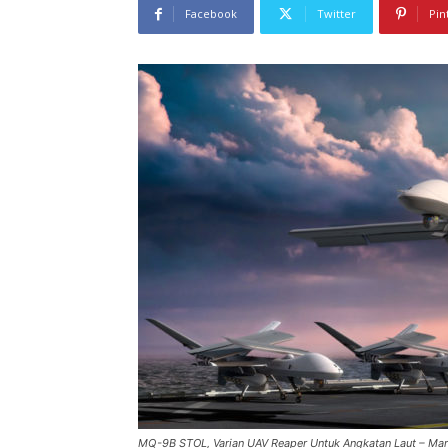
Facebook
Twitter
Pin
MQ-9B STOL, Varian UAV Reaper Untuk Angkatan Laut – Mari