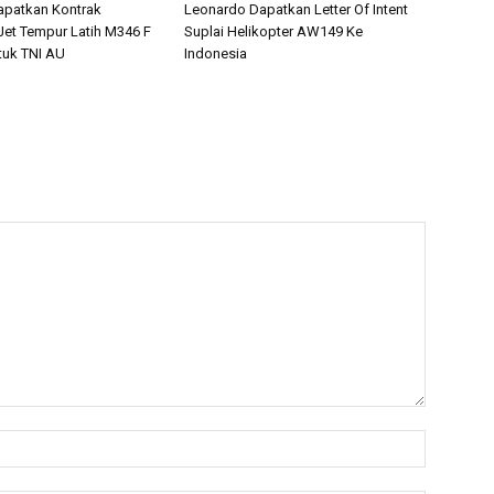
apatkan Kontrak
Leonardo Dapatkan Letter Of Intent
et Tempur Latih M346 F
Suplai Helikopter AW149 Ke
tuk TNI AU
Indonesia
Name:*