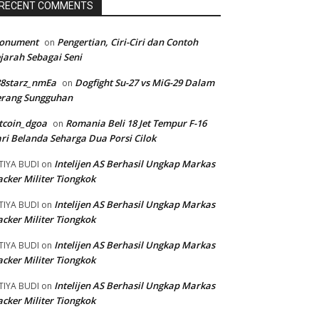
RECENT COMMENTS
onument
Pengertian, Ciri-Ciri dan Contoh
on
jarah Sebagai Seni
88starz_nmEa
Dogfight Su-27 vs MiG-29 Dalam
on
erang Sungguhan
tcoin_dgoa
Romania Beli 18 Jet Tempur F-16
on
ri Belanda Seharga Dua Porsi Cilok
Intelijen AS Berhasil Ungkap Markas
TIYA BUDI
on
cker Militer Tiongkok
Intelijen AS Berhasil Ungkap Markas
TIYA BUDI
on
cker Militer Tiongkok
Intelijen AS Berhasil Ungkap Markas
TIYA BUDI
on
cker Militer Tiongkok
Intelijen AS Berhasil Ungkap Markas
TIYA BUDI
on
cker Militer Tiongkok