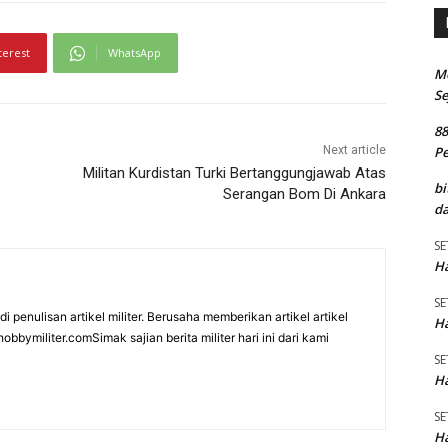
terest
WhatsApp
M
Se
8
P
Next article
Militan Kurdistan Turki Bertanggungjawab Atas
bi
Serangan Bom Di Ankara
da
SE
Ha
SE
i penulisan artikel militer. Berusaha memberikan artikel artikel
Ha
bbymiliter.comSimak sajian berita militer hari ini dari kami
SE
Ha
SE
Ha