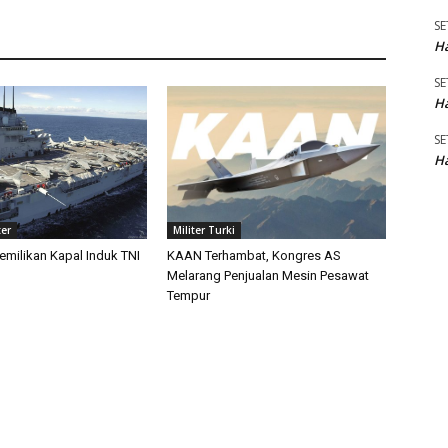
SE
Ha
SE
Ha
SE
Ha
ter
Militer Turki
emilikan Kapal Induk TNI
KAAN Terhambat, Kongres AS
Melarang Penjualan Mesin Pesawat
Tempur