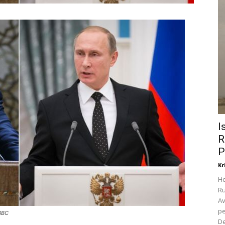
I
R
P
Kr
Ho
Ru
Av
pe
 BBC
De