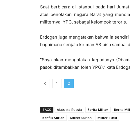
Saat berbicara di Istanbul pada hari Juma
atas penolakan negara Barat yang menol
militernya, YPG, sebagai kelompok teroris.
Erdogan juga mengatakan bahwa ia sendiri
bagaimana senjata kiriman AS bisa sampai d
“Saya akan mengatakan kepadanya (Obama)
pasok ditembakkan (oleh YPG),” kata Erdog
1
2
TAGS
Alutsista Russia
Berita Militer
Berita Mil
Konflik Suriah
Militer Suriah
Militer Turki