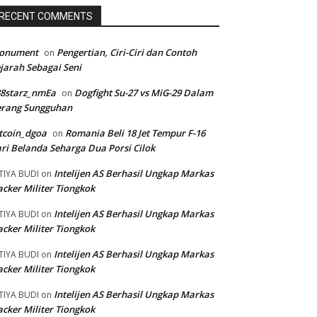
RECENT COMMENTS
onument
Pengertian, Ciri-Ciri dan Contoh
on
jarah Sebagai Seni
88starz_nmEa
Dogfight Su-27 vs MiG-29 Dalam
on
erang Sungguhan
tcoin_dgoa
Romania Beli 18 Jet Tempur F-16
on
ri Belanda Seharga Dua Porsi Cilok
Intelijen AS Berhasil Ungkap Markas
TIYA BUDI
on
cker Militer Tiongkok
Intelijen AS Berhasil Ungkap Markas
TIYA BUDI
on
cker Militer Tiongkok
Intelijen AS Berhasil Ungkap Markas
TIYA BUDI
on
cker Militer Tiongkok
Intelijen AS Berhasil Ungkap Markas
TIYA BUDI
on
cker Militer Tiongkok