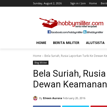
Sunday, August 2, 2026
Sign in / Join
Home
Berit
HOME
BERITA MILITER
ALUTSISTA
Home
Bela Suriah, Rusia Laporkan Turki Ke Dewan 
Blog Militer
Bela Suriah, Rusi
Dewan Keamanan
By
Eileen Aurora
February 20, 2016