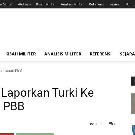
a Militer
Alutsista
Kisah Militer
Analisis Militer
Referensi
Sejarah
Kontr
KISAH MILITER
ANALISIS MILITER
REFERENSI
SEJAR
Keamanan PBB
a Laporkan Turki Ke
 PBB
1118
0