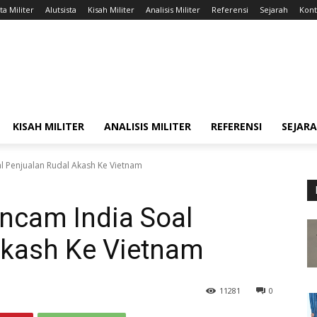
ta Militer
Alutsista
Kisah Militer
Analisis Militer
Referensi
Sejarah
Kont
KISAH MILITER
ANALISIS MILITER
REFERENSI
SEJAR
l Penjualan Rudal Akash Ke Vietnam
ncam India Soal
Akash Ke Vietnam
11281
0