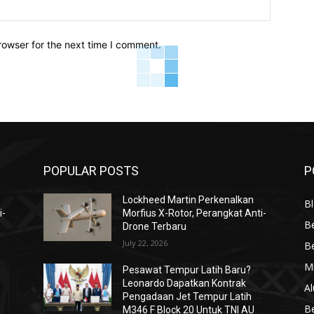
Website:
rowser for the next time I comment.
POPULAR POSTS
P
Lockheed Martin Perkenalkan
Bl
i-
Morfius X-Rotor, Perangkat Anti-
Be
Drone Terbaru
July 22, 2026
Be
Mi
Pesawat Tempur Latih Baru?
Leonardo Dapatkan Kontrak
Al
Pengadaan Jet Tempur Latih
Be
M346 F Block 20 Untuk TNI AU