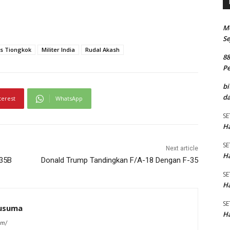
M
Se
vs Tiongkok
Militer India
Rudal Akash
8
P
bi
da
terest
WhatsApp
SE
Ha
SE
Next article
Ha
-35B
Donald Trump Tandingkan F/A-18 Dengan F-35
SE
Ha
SE
kusuma
Ha
om/