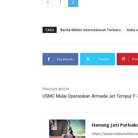
1
2
TAGS
Berita Militer Internasional Terbaru
India 
Facebook
Twitter
Pin
Previous article
USMC Mulai Operasikan Armada Jet Tempur F
Hanung Jati Purba
https://www.hobbymiliter.c