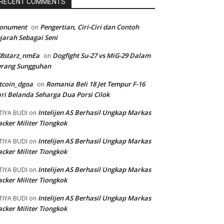
RECENT COMMENTS
onument
Pengertian, Ciri-Ciri dan Contoh
on
jarah Sebagai Seni
88starz_nmEa
Dogfight Su-27 vs MiG-29 Dalam
on
erang Sungguhan
tcoin_dgoa
Romania Beli 18 Jet Tempur F-16
on
ri Belanda Seharga Dua Porsi Cilok
Intelijen AS Berhasil Ungkap Markas
TIYA BUDI
on
cker Militer Tiongkok
Intelijen AS Berhasil Ungkap Markas
TIYA BUDI
on
cker Militer Tiongkok
Intelijen AS Berhasil Ungkap Markas
TIYA BUDI
on
cker Militer Tiongkok
Intelijen AS Berhasil Ungkap Markas
TIYA BUDI
on
cker Militer Tiongkok