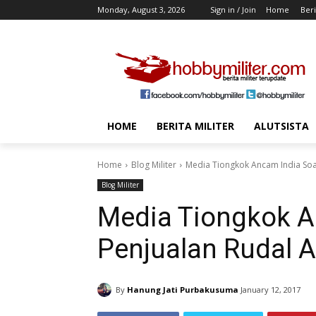
Monday, August 3, 2026
Sign in / Join
Home
Beri
HOME
BERITA MILITER
ALUTSISTA
Home
Blog Militer
Media Tiongkok Ancam India Soa
Blog Militer
Media Tiongkok A
Penjualan Rudal 
By
Hanung Jati Purbakusuma
January 12, 2017