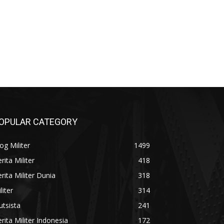
OPULAR CATEGORY
og Militer
1499
rita Militer
418
rita Militer Dunia
318
liter
314
utsista
241
rita Militer Indonesia
172