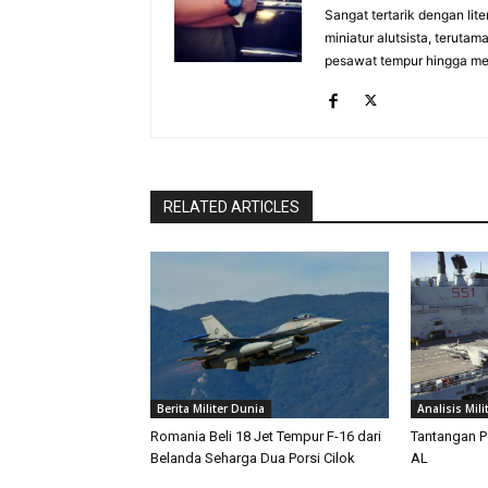
Sangat tertarik dengan lit
miniatur alutsista, terutam
pesawat tempur hingga meri
RELATED ARTICLES
Berita Militer Dunia
Analisis Mili
Romania Beli 18 Jet Tempur F-16 dari
Tantangan P
Belanda Seharga Dua Porsi Cilok
AL