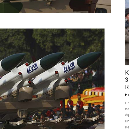
K
3
R
Ha
Ho
na
di
un
Ke