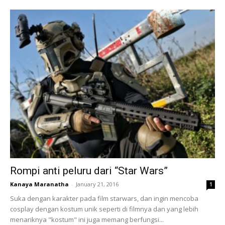
Rompi anti peluru dari “Star Wars”
Kanaya Maranatha
-
January 21, 2016
1
Suka dengan karakter pada film starwars, dan ingin mencoba
cosplay dengan kostum unik seperti di filmnya dan yang lebih
menariknya "kostum" ini juga memang berfungsi...