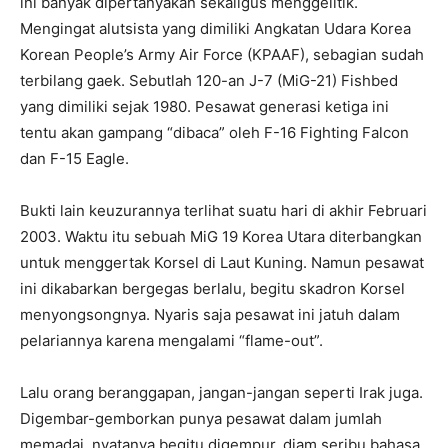
ini banyak dipertanyakan sekaligus menggelitik.
Mengingat alutsista yang dimiliki Angkatan Udara Korea
Korean People’s Army Air Force (KPAAF), sebagian sudah
terbilang gaek. Sebutlah 120-an J-7 (MiG-21) Fishbed
yang dimiliki sejak 1980. Pesawat generasi ketiga ini
tentu akan gampang “dibaca” oleh F-16 Fighting Falcon
dan F-15 Eagle.
Bukti lain keuzurannya terlihat suatu hari di akhir Februari
2003. Waktu itu sebuah MiG 19 Korea Utara diterbangkan
untuk menggertak Korsel di Laut Kuning. Namun pesawat
ini dikabarkan bergegas berlalu, begitu skadron Korsel
menyongsongnya. Nyaris saja pesawat ini jatuh dalam
pelariannya karena mengalami “flame-out”.
Lalu orang beranggapan, jangan-jangan seperti Irak juga.
Digembar-gemborkan punya pesawat dalam jumlah
memadai, nyatanya begitu digempur, diam seribu bahasa.