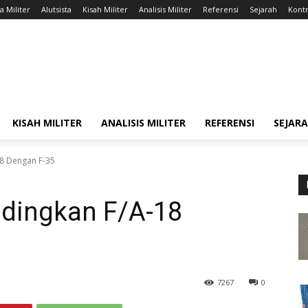
a Militer
Alutsista
Kisah Militer
Analisis Militer
Referensi
Sejarah
Kontr
KISAH MILITER
ANALISIS MILITER
REFERENSI
SEJAR
8 Dengan F-35
dingkan F/A-18
7267
0