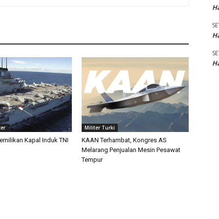
Ha
SE
Ha
SE
Ha
ter
Militer Turki
emilikan Kapal Induk TNI
KAAN Terhambat, Kongres AS
Melarang Penjualan Mesin Pesawat
Tempur