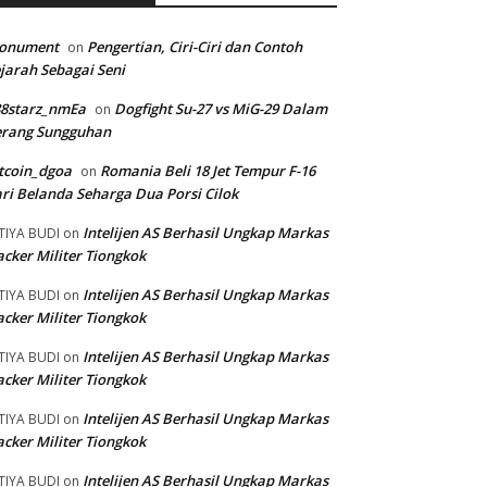
onument
Pengertian, Ciri-Ciri dan Contoh
on
jarah Sebagai Seni
88starz_nmEa
Dogfight Su-27 vs MiG-29 Dalam
on
erang Sungguhan
tcoin_dgoa
Romania Beli 18 Jet Tempur F-16
on
ri Belanda Seharga Dua Porsi Cilok
Intelijen AS Berhasil Ungkap Markas
TIYA BUDI
on
cker Militer Tiongkok
Intelijen AS Berhasil Ungkap Markas
TIYA BUDI
on
cker Militer Tiongkok
Intelijen AS Berhasil Ungkap Markas
TIYA BUDI
on
cker Militer Tiongkok
Intelijen AS Berhasil Ungkap Markas
TIYA BUDI
on
cker Militer Tiongkok
Intelijen AS Berhasil Ungkap Markas
TIYA BUDI
on