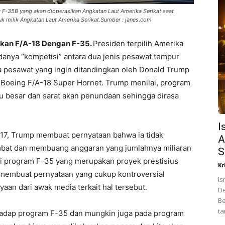
t F-35B yang akan dioperasikan Angkatan Laut Amerika Serikat saat
uk milik Angkatan Laut Amerika Serikat.Sumber : janes.com
gkan F/A-18 Dengan F-35.
Presiden terpilih Amerika
anya “kompetisi” antara dua jenis pesawat tempur
 pesawat yang ingin ditandingkan oleh Donald Trump
n Boeing F/A-18 Super Hornet. Trump menilai, program
lu besar dan sarat akan penundaan sehingga dirasa
I
2017, Trump membuat pernyataan bahwa ia tidak
A
mbat dan membuang anggaran yang jumlahnya miliaran
S
enai program F-35 yang merupakan proyek prestisius
Kr
 membuat pernyataan yang cukup kontroversial
Is
an dari awak media terkait hal tersebut.
De
Be
ta
erhadap program F-35 dan mungkin juga pada program