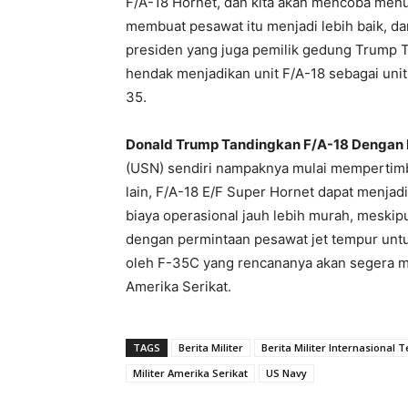
F/A-18 Hornet, dan kita akan mencoba menu
membuat pesawat itu menjadi lebih baik, dan
presiden yang juga pemilik gedung Trump T
hendak menjadikan unit F/A-18 sebagai unit 
35.
Donald Trump Tandingkan F/A-18 Dengan 
(USN) sendiri nampaknya mulai mempertimb
lain, F/A-18 E/F Super Hornet dapat menjadi
biaya operasional jauh lebih murah, meskip
dengan permintaan pesawat jet tempur untu
oleh F-35C yang rencananya akan segera m
Amerika Serikat.
TAGS
Berita Militer
Berita Militer Internasional 
Militer Amerika Serikat
US Navy