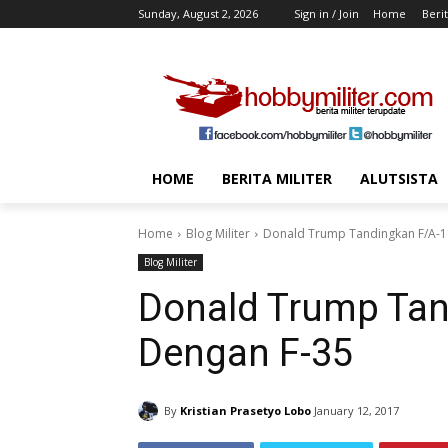
Sunday, August 2, 2026
Sign in / Join
Home
Berit
HOME
BERITA MILITER
ALUTSISTA
Home
Blog Militer
Donald Trump Tandingkan F/A-1
Blog Militer
Donald Trump Tan
Dengan F-35
By
Kristian Prasetyo Lobo
January 12, 2017