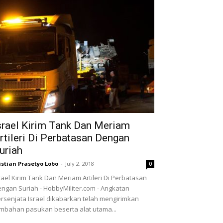
srael Kirim Tank Dan Meriam
rtileri Di Perbatasan Dengan
uriah
istian Prasetyo Lobo
-
July 2, 2018
0
rael Kirim Tank Dan Meriam Artileri Di Perbatasan
ngan Suriah - HobbyMiliter.com - Angkatan
rsenjata Israel dikabarkan telah mengirimkan
mbahan pasukan beserta alat utama...