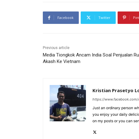
Facebook
Twitter
Pin
Previous article
Media Tiongkok Ancam India Soal Penjualan Ru
Akash Ke Vietnam
Kristian Prasetyo 
https://www.facebook.com/A
Just an ordinary person who
you enjoy your daily delic
on my posts or you can se