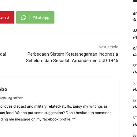
M
terest
WhatsApp
Se
8
P
Next article
bi
dal
Perbedaan Sistem Ketatanegaraan Indonesia
da
Sebelum dan Sesudah Amandemen UUD 1945
SE
Ha
SE
Lobo
Ha
chtung.sniper
SE
Ha
 loves diecast and military related-stuffs. Enjoy my writings as
ious food. Wanna put some suggestion? Don't hesitate to comment
SE
nding me message on my facebook profile. ^^
Ha
SE