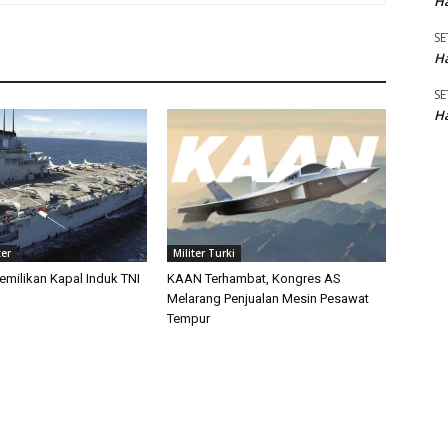
Ha
SE
Ha
SE
Ha
ter
Militer Turki
emilikan Kapal Induk TNI
KAAN Terhambat, Kongres AS
Melarang Penjualan Mesin Pesawat
Tempur