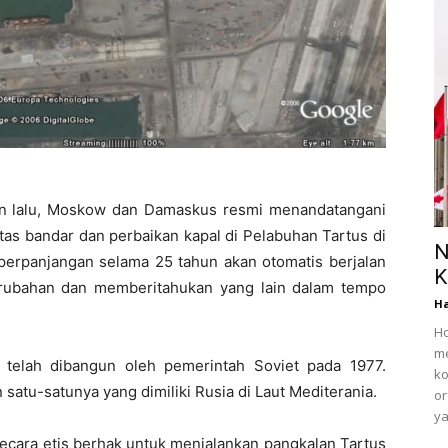
n lalu, Moskow dan Damaskus resmi menandatangani
itas bandar dan perbaikan kapal di Pelabuhan Tartus di
N
, perpanjangan selama 25 tahun akan otomatis berjalan
K
erubahan dan memberitahukan yang lain dalam tempo
Ha
Ho
m
ya telah dibangun oleh pemerintah Soviet pada 1977.
ko
n satu-satunya yang dimiliki Rusia di Laut Mediterania.
or
ya
ara etis berhak untuk menjalankan pangkalan Tartus