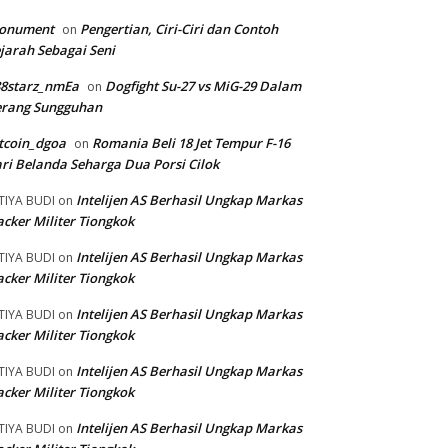
onument
Pengertian, Ciri-Ciri dan Contoh
on
jarah Sebagai Seni
88starz_nmEa
Dogfight Su-27 vs MiG-29 Dalam
on
erang Sungguhan
tcoin_dgoa
Romania Beli 18 Jet Tempur F-16
on
ri Belanda Seharga Dua Porsi Cilok
Intelijen AS Berhasil Ungkap Markas
TIYA BUDI
on
cker Militer Tiongkok
Intelijen AS Berhasil Ungkap Markas
TIYA BUDI
on
cker Militer Tiongkok
Intelijen AS Berhasil Ungkap Markas
TIYA BUDI
on
cker Militer Tiongkok
Intelijen AS Berhasil Ungkap Markas
TIYA BUDI
on
cker Militer Tiongkok
Intelijen AS Berhasil Ungkap Markas
TIYA BUDI
on