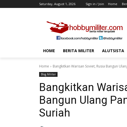
Saturday, August 1, 2026
Sign in / Join
Home
Ber
HOME
BERITA MILITER
ALUTSISTA
Home
Bangkitkan Warisan Soviet, Rusia Bangun Ulang
Blog Militer
Bangkitkan Warisa
Bangun Ulang Pan
Suriah