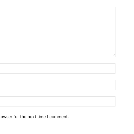
Name:*
Email:*
Website:
rowser for the next time I comment.