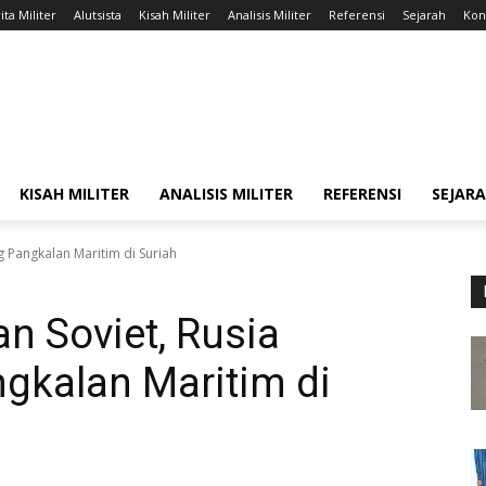
ita Militer
Alutsista
Kisah Militer
Analisis Militer
Referensi
Sejarah
Kont
KISAH MILITER
ANALISIS MILITER
REFERENSI
SEJAR
 Pangkalan Maritim di Suriah
n Soviet, Rusia
gkalan Maritim di