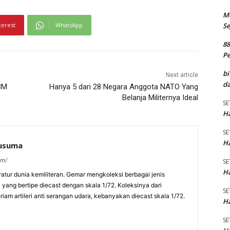
M
Se
terest
WhatsApp
8
P
bi
Next article
da
BM
Hanya 5 dari 28 Negara Anggota NATO Yang
Belanja Militernya Ideal
SE
Ha
SE
Ha
kusuma
om/
SE
Ha
eratur dunia kemiliteran. Gemar mengkoleksi berbagai jenis
a yang bertipe diecast dengan skala 1/72. Koleksinya dari
SE
am artileri anti serangan udara, kebanyakan diecast skala 1/72.
Ha
SE