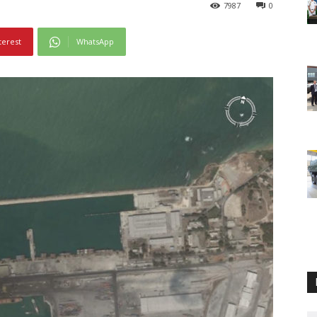
7987
0
terest
WhatsApp