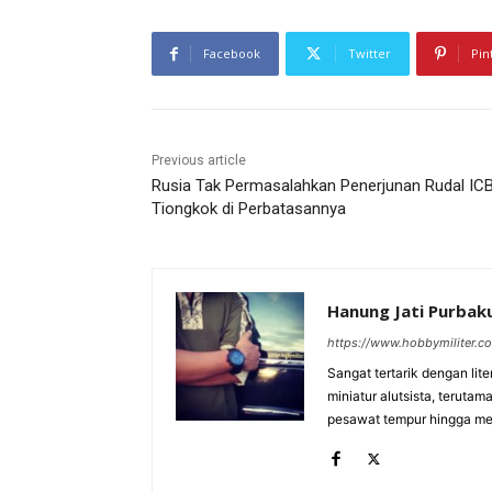
Facebook
Twitter
Pin
Previous article
Rusia Tak Permasalahkan Penerjunan Rudal IC
Tiongkok di Perbatasannya
Hanung Jati Purba
https://www.hobbymiliter.c
Sangat tertarik dengan lit
miniatur alutsista, terutam
pesawat tempur hingga meri