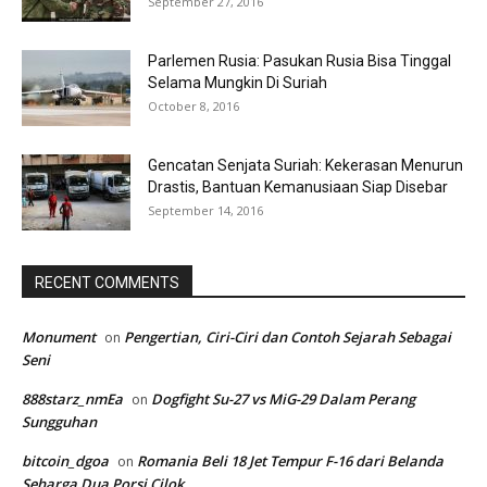
September 27, 2016
Parlemen Rusia: Pasukan Rusia Bisa Tinggal
Selama Mungkin Di Suriah
October 8, 2016
Gencatan Senjata Suriah: Kekerasan Menurun
Drastis, Bantuan Kemanusiaan Siap Disebar
September 14, 2016
RECENT COMMENTS
Monument
Pengertian, Ciri-Ciri dan Contoh Sejarah Sebagai
on
Seni
888starz_nmEa
Dogfight Su-27 vs MiG-29 Dalam Perang
on
Sungguhan
bitcoin_dgoa
Romania Beli 18 Jet Tempur F-16 dari Belanda
on
Seharga Dua Porsi Cilok