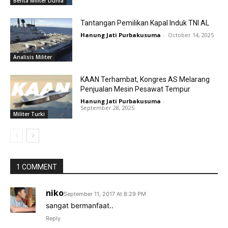
Berita Militer Dunia
Tantangan Pemilikan Kapal Induk TNI AL
Hanung Jati Purbakusuma
-
October 14, 2025
Analisis Militer
KAAN Terhambat, Kongres AS Melarang
Penjualan Mesin Pesawat Tempur
Hanung Jati Purbakusuma
-
September 28, 2025
Militer Turki
1 COMMENT
niko
September 11, 2017 At 8:29 PM
sangat bermanfaat..
Reply