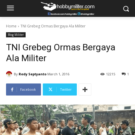
Home
TNI Grebeg Ormas Bergaya Ala Militer
Blog Militer
TNI Grebeg Ormas Bergaya
Ala Militer
By
Redy Septyanto
March 1, 2016
12215
1
Facebook
Twitter