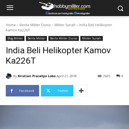
Home
Berita Militer Dunia
Militer Suriah
India Beli Helikopter
Kamov Ka226T
Blog Militer
Berita Militer
Berita Militer Dunia
Militer Suriah
India Beli Helikopter Kamov
Ka226T
By
Kristian Prasetyo Lobo
April 21, 2018
2625
0
Facebook
Twitter