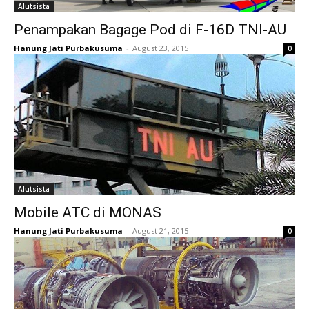
Alutsista
Penampakan Bagage Pod di F-16D TNI-AU
Hanung Jati Purbakusuma
-
August 23, 2015
0
Alutsista
Mobile ATC di MONAS
Hanung Jati Purbakusuma
-
August 21, 2015
0