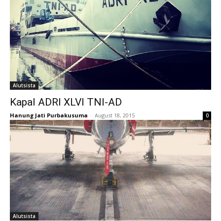
Alutsista
Kapal ADRI XLVI TNI-AD
Hanung Jati Purbakusuma
-
August 18, 2015
0
Alutsista