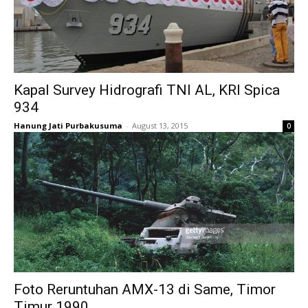
Kapal Survey Hidrografi TNI AL, KRI Spica
934
Hanung Jati Purbakusuma
-
August 13, 2015
0
Foto Reruntuhan AMX-13 di Same, Timor
Timur 1990