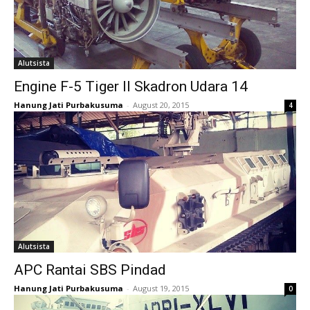
Alutsista
Engine F-5 Tiger II Skadron Udara 14
Hanung Jati Purbakusuma
-
August 20, 2015
4
Alutsista
APC Rantai SBS Pindad
Hanung Jati Purbakusuma
-
August 19, 2015
0