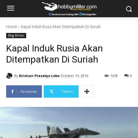
Home
Kapal Induk Rusia Akan Ditempatkan Di Suriah
Blog Militer
Kapal Induk Rusia Akan
Ditempatkan Di Suriah
By
Kristian Prasetyo Lobo
October 15, 2016
1678
0
Facebook
Twitter