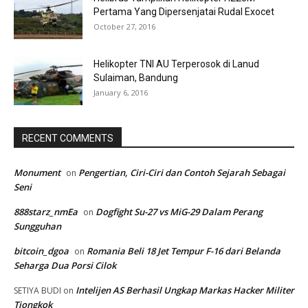
Pertama Yang Dipersenjatai Rudal Exocet
October 27, 2016
Helikopter TNI AU Terperosok di Lanud
Sulaiman, Bandung
January 6, 2016
RECENT COMMENTS
Monument
Pengertian, Ciri-Ciri dan Contoh Sejarah Sebagai
on
Seni
888starz_nmEa
Dogfight Su-27 vs MiG-29 Dalam Perang
on
Sungguhan
bitcoin_dgoa
Romania Beli 18 Jet Tempur F-16 dari Belanda
on
Seharga Dua Porsi Cilok
Intelijen AS Berhasil Ungkap Markas Hacker Militer
SETIYA BUDI
on
Tiongkok