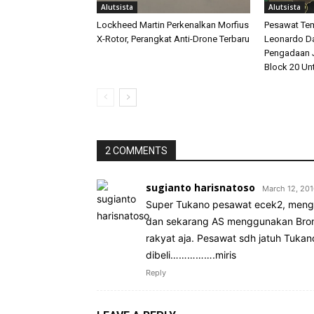
Alutsista
Alutsista
Lockheed Martin Perkenalkan Morfius
Pesawat Tem
X-Rotor, Perangkat Anti-Drone Terbaru
Leonardo D
Pengadaan J
Block 20 Un
2 COMMENTS
sugianto harisnatoso
March 12, 201
Super Tukano pesawat ecek2, meng
dan sekarang AS menggunakan Bronc
rakyat aja. Pesawat sdh jatuh Tuka
dibeli…………….miris
Reply