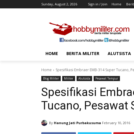
Sunday, August 2, 2026
Sign in / Join
Home
Berit
HOME
BERITA MILITER
ALUTSISTA
Home
Spesifikasi Embraer EMB-314 Super Tucano, P
Blog Militer
Militer
Alutsista
Pesawat Tempur
Spesifikasi Embr
Tucano, Pesawat 
By
Hanung Jati Purbakusuma
February 10, 2016