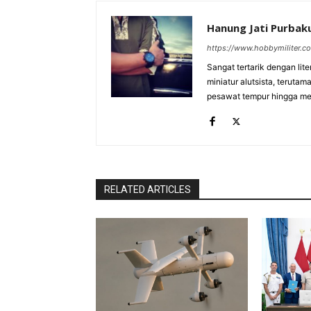
Hanung Jati Purba
https://www.hobbymiliter.c
Sangat tertarik dengan lit
miniatur alutsista, terutam
pesawat tempur hingga meri
RELATED ARTICLES