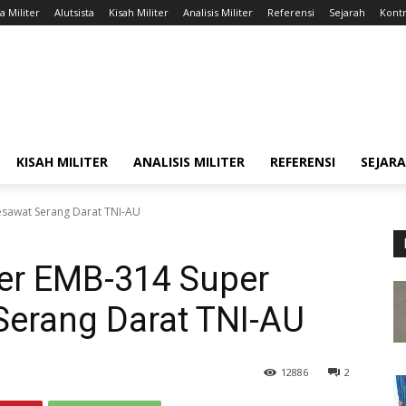
a Militer
Alutsista
Kisah Militer
Analisis Militer
Referensi
Sejarah
Kontr
KISAH MILITER
ANALISIS MILITER
REFERENSI
SEJAR
esawat Serang Darat TNI-AU
aer EMB-314 Super
Serang Darat TNI-AU
12886
2