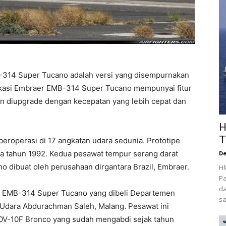
-314 Super Tucano adalah versi yang disempurnakan
fikasi Embraer EMB-314 Super Tucano mempunyai fitur
n diupgrade dengan kecepatan yang lebih cepat dan
H
T
eroperasi di 17 angkatan udara sedunia. Prototipe
da tahun 1992. Kedua pesawat tempur serang darat
D
dibuat oleh perusahaan dirgantara Brazil, Embraer.
HM
Pa
d
 EMB-314 Super Tucano yang dibeli Departemen
sa
 Udara Abdurachman Saleh, Malang. Pesawat ini
OV-10F Bronco yang sudah mengabdi sejak tahun