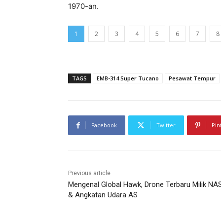
1970-an.
1
2
3
4
5
6
7
8
TAGS
EMB-314 Super Tucano
Pesawat Tempur
Facebook
Twitter
Pin
Previous article
Mengenal Global Hawk, Drone Terbaru Milik NA
& Angkatan Udara AS