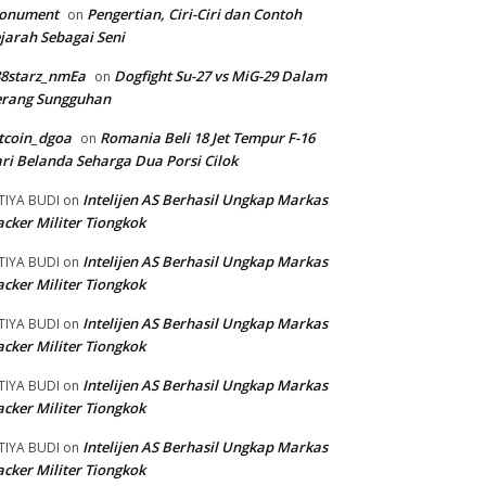
onument
Pengertian, Ciri-Ciri dan Contoh
on
jarah Sebagai Seni
88starz_nmEa
Dogfight Su-27 vs MiG-29 Dalam
on
erang Sungguhan
tcoin_dgoa
Romania Beli 18 Jet Tempur F-16
on
ri Belanda Seharga Dua Porsi Cilok
Intelijen AS Berhasil Ungkap Markas
TIYA BUDI
on
cker Militer Tiongkok
Intelijen AS Berhasil Ungkap Markas
TIYA BUDI
on
cker Militer Tiongkok
Intelijen AS Berhasil Ungkap Markas
TIYA BUDI
on
cker Militer Tiongkok
Intelijen AS Berhasil Ungkap Markas
TIYA BUDI
on
cker Militer Tiongkok
Intelijen AS Berhasil Ungkap Markas
TIYA BUDI
on
cker Militer Tiongkok