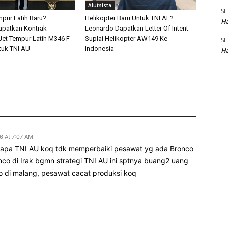
Alutsista
SE
pur Latih Baru?
Helikopter Baru Untuk TNI AL?
Ha
apatkan Kontrak
Leonardo Dapatkan Letter Of Intent
et Tempur Latih M346 F
Suplai Helikopter AW149 Ke
SE
tuk TNI AU
Indonesia
Ha
6 At 7:07 AM
apa TNI AU koq tdk memperbaiki pesawat yg ada Bronco
o di Irak bgmn strategi TNI AU ini sptnya buang2 uang
no di malang, pesawat cacat produksi koq