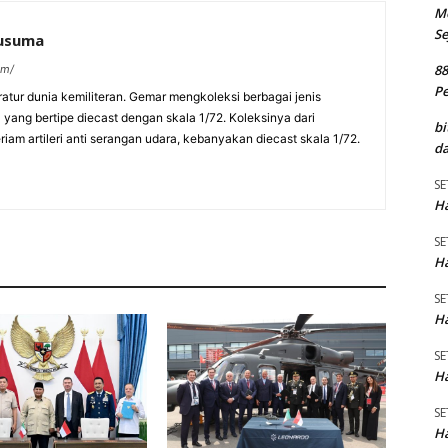
M
Se
kusuma
8
om/
P
eratur dunia kemiliteran. Gemar mengkoleksi berbagai jenis
a yang bertipe diecast dengan skala 1/72. Koleksinya dari
bi
am artileri anti serangan udara, kebanyakan diecast skala 1/72.
da
SE
Ha
SE
Ha
SE
Ha
SE
Ha
SE
Ha