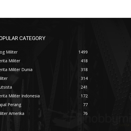
OPULAR CATEGORY
og Militer
1499
rita Militer
418
rita Militer Dunia
318
liter
314
utsista
241
rita Militer Indonesia
172
apal Perang
77
liter Amerika
76