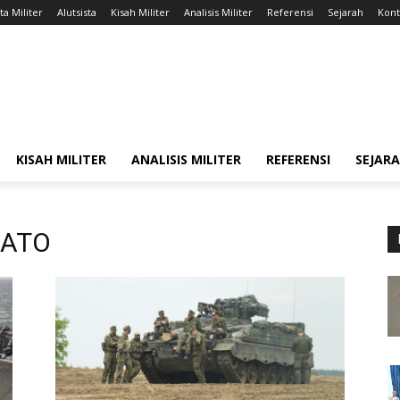
ta Militer
Alutsista
Kisah Militer
Analisis Militer
Referensi
Sejarah
Kont
KISAH MILITER
ANALISIS MILITER
REFERENSI
SEJAR
NATO