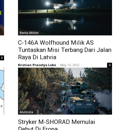
Berita Militer
C-146A Wolfhound Milik AS
Tuntaskan Misi Terbang Dari Jalan
Raya Di Latvia
0
Kristian Prasetyo Lobo
-
May 15, 2022
0
Alutsista
Stryker M-SHORAD Memulai
Debut Di Eropa