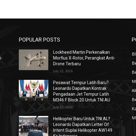
POPULAR POSTS
P
Lockheed Martin Perkenalkan
Bl
i-
Morfius X-Rotor, Perangkat Anti-
Be
Drone Terbaru
July 22, 2026
Be
Mi
Pesawat Tempur Latih Baru?
Leonardo Dapatkan Kontrak
Al
Pengadaan Jet Tempur Latih
Be
M346 F Block 20 Untuk TNI AU
July 22, 2026
K
Mi
Helikopter Baru Untuk TNI AL?
Leonardo Dapatkan Letter Of
Intent Suplai Helikopter AW149