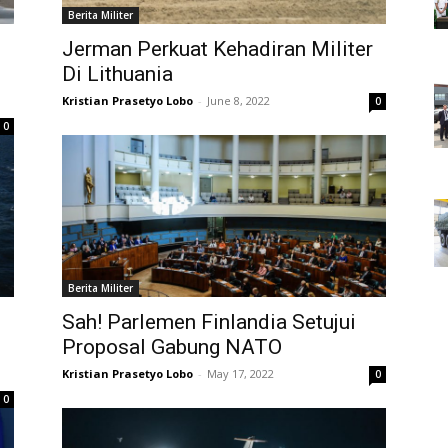
Berita Militer
Jerman Perkuat Kehadiran Militer
Di Lithuania
Kristian Prasetyo Lobo
-
June 8, 2022
0
0
Berita Militer
Sah! Parlemen Finlandia Setujui
Proposal Gabung NATO
Kristian Prasetyo Lobo
-
May 17, 2022
0
0