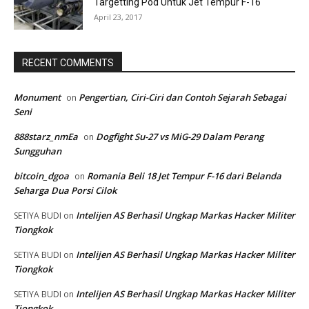
Targetting Pod Untuk Jet Tempur F-16
April 23, 2017
RECENT COMMENTS
Monument
Pengertian, Ciri-Ciri dan Contoh Sejarah Sebagai
on
Seni
888starz_nmEa
Dogfight Su-27 vs MiG-29 Dalam Perang
on
Sungguhan
bitcoin_dgoa
Romania Beli 18 Jet Tempur F-16 dari Belanda
on
Seharga Dua Porsi Cilok
Intelijen AS Berhasil Ungkap Markas Hacker Militer
SETIYA BUDI
on
Tiongkok
Intelijen AS Berhasil Ungkap Markas Hacker Militer
SETIYA BUDI
on
Tiongkok
Intelijen AS Berhasil Ungkap Markas Hacker Militer
SETIYA BUDI
on
Tiongkok