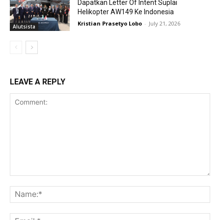
Dapatkan Letter Of Intent Suplai
Helikopter AW149 Ke Indonesia
Kristian Prasetyo Lobo
-
July 21, 2026
Alutsista
LEAVE A REPLY
Comment:
Na
Ema