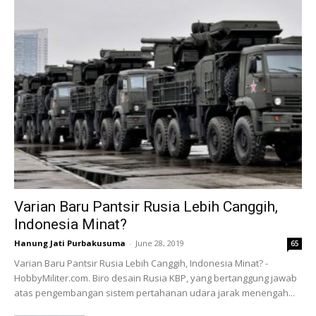
Varian Baru Pantsir Rusia Lebih Canggih,
Indonesia Minat?
Hanung Jati Purbakusuma
-
June 28, 2019
65
Varian Baru Pantsir Rusia Lebih Canggih, Indonesia Minat? -
HobbyMiliter.com. Biro desain Rusia KBP, yang bertanggung jawab
atas pengembangan sistem pertahanan udara jarak menengah...