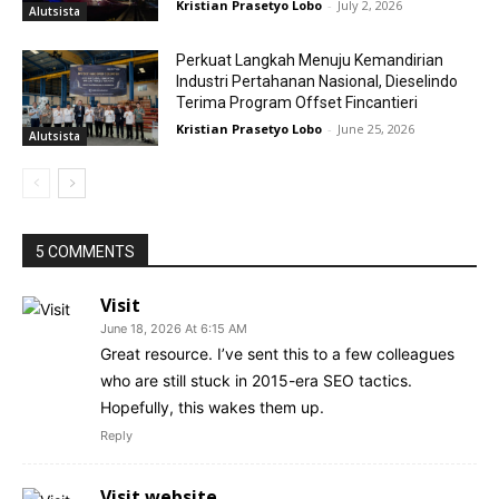
Kristian Prasetyo Lobo
-
July 2, 2026
Alutsista
Perkuat Langkah Menuju Kemandirian
Industri Pertahanan Nasional, Dieselindo
Terima Program Offset Fincantieri
Kristian Prasetyo Lobo
-
June 25, 2026
Alutsista
5 COMMENTS
Visit
June 18, 2026 At 6:15 AM
Great resource. I’ve sent this to a few colleagues
who are still stuck in 2015-era SEO tactics.
Hopefully, this wakes them up.
Reply
Visit website