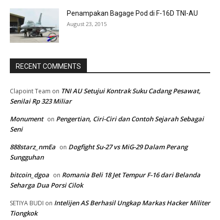
Penampakan Bagage Pod di F-16D TNI-AU
August 23, 2015
RECENT COMMENTS
TNI AU Setujui Kontrak Suku Cadang Pesawat,
Clapoint Team
on
Senilai Rp 323 Miliar
Monument
Pengertian, Ciri-Ciri dan Contoh Sejarah Sebagai
on
Seni
888starz_nmEa
Dogfight Su-27 vs MiG-29 Dalam Perang
on
Sungguhan
bitcoin_dgoa
Romania Beli 18 Jet Tempur F-16 dari Belanda
on
Seharga Dua Porsi Cilok
Intelijen AS Berhasil Ungkap Markas Hacker Militer
SETIYA BUDI
on
Tiongkok