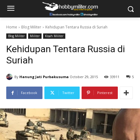
Home
Blog Militer
Kehidupan Tentara Russia di Suriah
Blog Militer
Militer
Kisah Militer
Kehidupan Tentara Russia di
Suriah
By
Hanung Jati Purbakusuma
October 29, 2015
33911
5
Facebook
Twitter
Pinterest