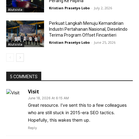
Perang Ke Filipina
Kristian Prasetyo Lobo
-
July 2, 2026
Alutsista
Perkuat Langkah Menuju Kemandirian
Industri Pertahanan Nasional, Dieselindo
Terima Program Offset Fincantieri
Kristian Prasetyo Lobo
-
June 25, 2026
Alutsista
5 COMMENTS
Visit
June 18, 2026 At 6:15 AM
Great resource. I’ve sent this to a few colleagues
who are still stuck in 2015-era SEO tactics.
Hopefully, this wakes them up.
Reply