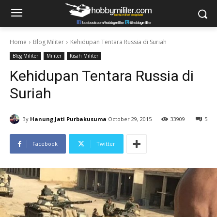
Home
Blog Militer
Kehidupan Tentara Russia di Suriah
Blog Militer
Militer
Kisah Militer
Kehidupan Tentara Russia di
Suriah
By
Hanung Jati Purbakusuma
October 29, 2015
33909
5
Facebook
Twitter