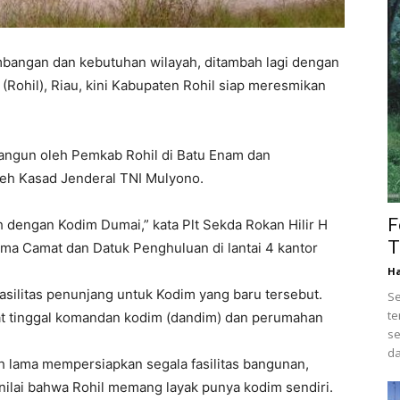
bangan dan kebutuhan wilayah, ditambah lagi dengan
(Rohil), Riau, kini Kabupaten Rohil siap meresmikan
bangun oleh Pemkab Rohil di Batu Enam dan
leh Kasad Jenderal TNI Mulyono.
F
 dengan Kodim Dumai,” kata Plt Sekda Rokan Hilir H
T
ma Camat dan Datuk Penghuluan di lantai 4 kantor
Ha
silitas penunjang untuk Kodim yang baru tersebut.
Se
te
t tinggal komandan kodim (dandim) dan perumahan
se
da
h lama mempersiapkan segala fasilitas bangunan,
ilai bahwa Rohil memang layak punya kodim sendiri.