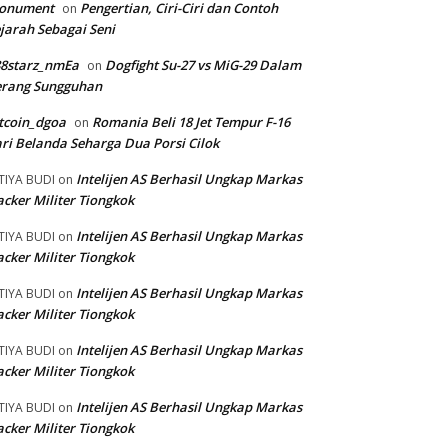
onument
Pengertian, Ciri-Ciri dan Contoh
on
jarah Sebagai Seni
88starz_nmEa
Dogfight Su-27 vs MiG-29 Dalam
on
erang Sungguhan
tcoin_dgoa
Romania Beli 18 Jet Tempur F-16
on
ri Belanda Seharga Dua Porsi Cilok
Intelijen AS Berhasil Ungkap Markas
TIYA BUDI
on
cker Militer Tiongkok
Intelijen AS Berhasil Ungkap Markas
TIYA BUDI
on
cker Militer Tiongkok
Intelijen AS Berhasil Ungkap Markas
TIYA BUDI
on
cker Militer Tiongkok
Intelijen AS Berhasil Ungkap Markas
TIYA BUDI
on
cker Militer Tiongkok
Intelijen AS Berhasil Ungkap Markas
TIYA BUDI
on
cker Militer Tiongkok