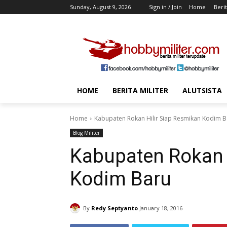
Sunday, August 9, 2026
Sign in / Join
Home
Berit
HOME
BERITA MILITER
ALUTSISTA
Home
Kabupaten Rokan Hilir Siap Resmikan Kodim B
Blog Militer
Kabupaten Rokan 
Kodim Baru
By
Redy Septyanto
January 18, 2016