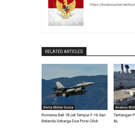
https://kodevoucher.net/ko
RELATED ARTICLES
Berita Militer Dunia
Analisis Mili
Romania Beli 18 Jet Tempur F-16 dari
Tantangan P
Belanda Seharga Dua Porsi Cilok
AL