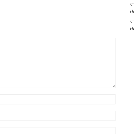
SE
Ha
SE
Ha
Name:*
Email:*
Website: