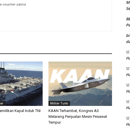
M
de-voucher-zalora
Se
8
P
bi
da
SE
Ha
SE
Ha
SE
Ha
SE
ter
Militer Turki
Ha
emilikan Kapal Induk TNI
KAAN Terhambat, Kongres AS
Melarang Penjualan Mesin Pesawat
SE
Tempur
Ha