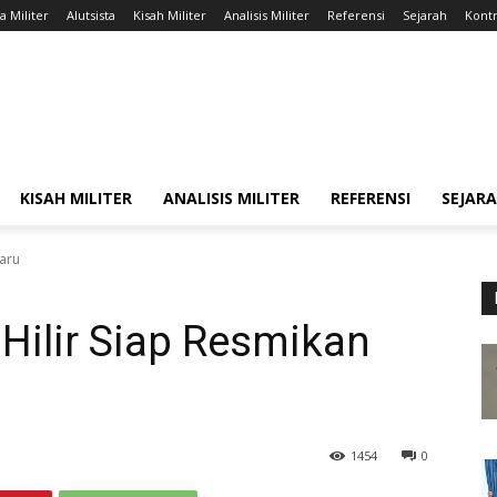
a Militer
Alutsista
Kisah Militer
Analisis Militer
Referensi
Sejarah
Kontr
KISAH MILITER
ANALISIS MILITER
REFERENSI
SEJAR
aru
Hilir Siap Resmikan
1454
0