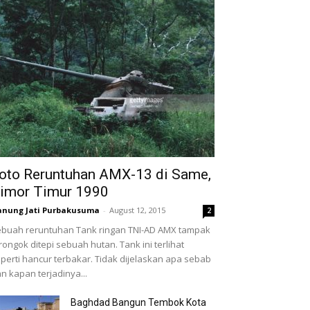
oto Reruntuhan AMX-13 di Same,
imor Timur 1990
nung Jati Purbakusuma
-
August 12, 2015
2
buah reruntuhan Tank ringan TNI-AD AMX tampak
rongok ditepi sebuah hutan. Tank ini terlihat
perti hancur terbakar. Tidak dijelaskan apa sebab
n kapan terjadinya...
Baghdad Bangun Tembok Kota