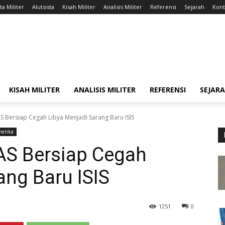
ta Militer
Alutsista
Kisah Militer
Analisis Militer
Referensi
Sejarah
Kont
KISAH MILITER
ANALISIS MILITER
REFERENSI
SEJAR
S Bersiap Cegah Libya Menjadi Sarang Baru ISIS
merika
AS Bersiap Cegah
ang Baru ISIS
1251
0