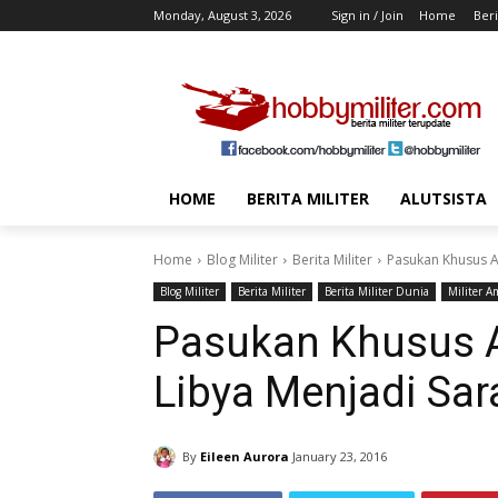
Monday, August 3, 2026
Sign in / Join
Home
Beri
HOME
BERITA MILITER
ALUTSISTA
Home
Blog Militer
Berita Militer
Pasukan Khusus A
Blog Militer
Berita Militer
Berita Militer Dunia
Militer A
Pasukan Khusus 
Libya Menjadi Sar
By
Eileen Aurora
January 23, 2016