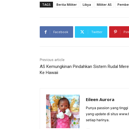
TAGS
Berita Militer
Libya
Militer AS
Pember
Facebook
Twitter
Pin
Previous article
AS Kemungkinan Pindahkan Sistem Rudal Mere
Ke Hawaii
Eileen Aurora
Punya passion yang tinggi d
yang update di situs www.ho
setiap harinya.