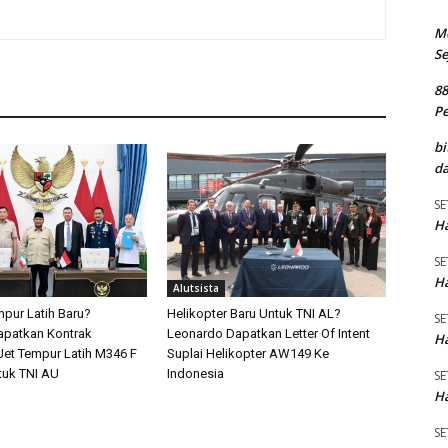
M
Se
8
P
bi
da
SE
Ha
SE
Ha
Alutsista
pur Latih Baru?
Helikopter Baru Untuk TNI AL?
SE
apatkan Kontrak
Leonardo Dapatkan Letter Of Intent
Ha
et Tempur Latih M346 F
Suplai Helikopter AW149 Ke
tuk TNI AU
Indonesia
SE
Ha
SE