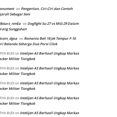
onument
Pengertian, Ciri-Ciri dan Contoh
on
jarah Sebagai Seni
88starz_nmEa
Dogfight Su-27 vs MiG-29 Dalam
on
erang Sungguhan
tcoin_dgoa
Romania Beli 18 Jet Tempur F-16
on
ri Belanda Seharga Dua Porsi Cilok
Intelijen AS Berhasil Ungkap Markas
TIYA BUDI
on
cker Militer Tiongkok
Intelijen AS Berhasil Ungkap Markas
TIYA BUDI
on
cker Militer Tiongkok
Intelijen AS Berhasil Ungkap Markas
TIYA BUDI
on
cker Militer Tiongkok
Intelijen AS Berhasil Ungkap Markas
TIYA BUDI
on
cker Militer Tiongkok
Intelijen AS Berhasil Ungkap Markas
TIYA BUDI
on