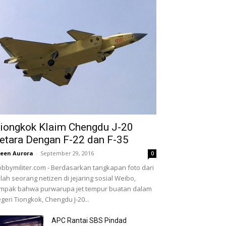
iongkok Klaim Chengdu J-20
etara Dengan F-22 dan F-35
leen Aurora
-
September 29, 2016
0
bbymiliter.com - Berdasarkan tangkapan foto dari
lah seorang netizen di jejaring sosial Weibo,
mpak bahwa purwarupa jet tempur buatan dalam
geri Tiongkok, Chengdu J-20...
APC Rantai SBS Pindad