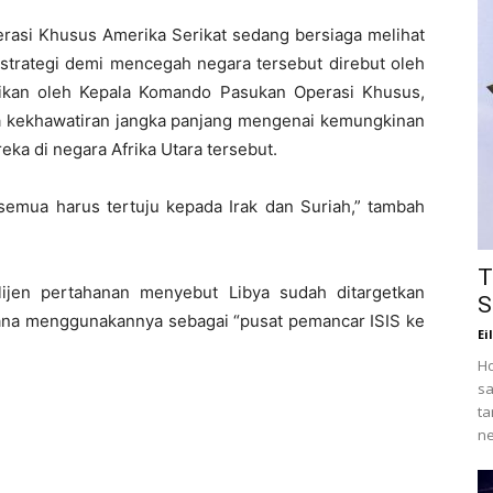
asi Khusus Amerika Serikat sedang bersiaga melihat
 strategi demi mencegah negara tersebut direbut oleh
aikan oleh Kepala Komando Pasukan Operasi Khusus,
a kekhawatiran jangka panjang mengenai kemungkinan
ka di negara Afrika Utara tersebut.
semua harus tertuju kepada Irak dan Suriah,” tambah
T
lijen pertahanan menyebut Libya sudah ditargetkan
S
ncana menggunakannya sebagai “pusat pemancar ISIS ke
Ei
Ho
sa
ta
ne