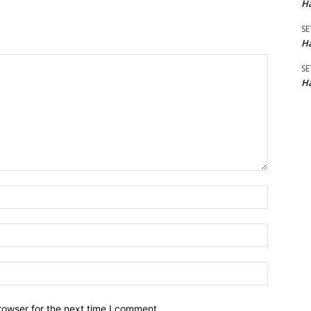
Ha
SE
Ha
SE
Ha
Name:*
Email:*
Website:
rowser for the next time I comment.