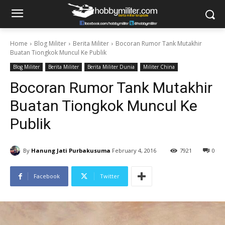
Home
Blog Militer
Berita Militer
Bocoran Rumor Tank Mutakhir
Buatan Tiongkok Muncul Ke Publik
Blog Militer
Berita Militer
Berita Militer Dunia
Militer China
Bocoran Rumor Tank Mutakhir
Buatan Tiongkok Muncul Ke
Publik
By
Hanung Jati Purbakusuma
February 4, 2016
7921
0
Facebook
Twitter