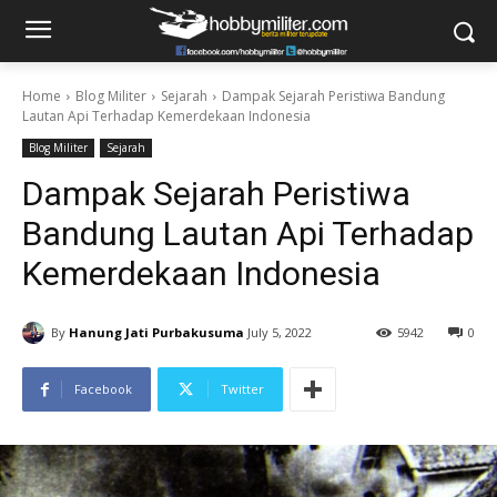
Home
Blog Militer
Sejarah
Dampak Sejarah Peristiwa Bandung
Lautan Api Terhadap Kemerdekaan Indonesia
Blog Militer
Sejarah
Dampak Sejarah Peristiwa
Bandung Lautan Api Terhadap
Kemerdekaan Indonesia
By
Hanung Jati Purbakusuma
July 5, 2022
5942
0
Facebook
Twitter