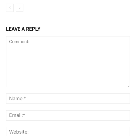
LEAVE A REPLY
Comment:
Na
Ema
Web