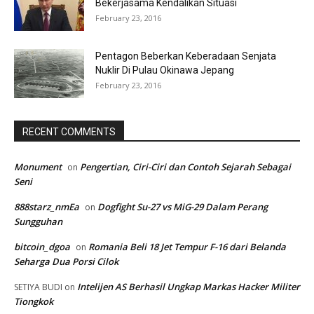
Bekerjasama Kendalikan Situasi
February 23, 2016
Pentagon Beberkan Keberadaan Senjata
Nuklir Di Pulau Okinawa Jepang
February 23, 2016
RECENT COMMENTS
Monument
Pengertian, Ciri-Ciri dan Contoh Sejarah Sebagai
on
Seni
888starz_nmEa
Dogfight Su-27 vs MiG-29 Dalam Perang
on
Sungguhan
bitcoin_dgoa
Romania Beli 18 Jet Tempur F-16 dari Belanda
on
Seharga Dua Porsi Cilok
Intelijen AS Berhasil Ungkap Markas Hacker Militer
SETIYA BUDI
on
Tiongkok