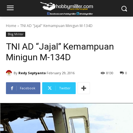
Home
TNI AD "Jajal" Kemampuan Minigun M-134D
Blog Militer
TNI AD “Jajal” Kemampuan
Minigun M-134D
By
Redy Septyanto
February 29, 2016
8130
0
Facebook
Twitter