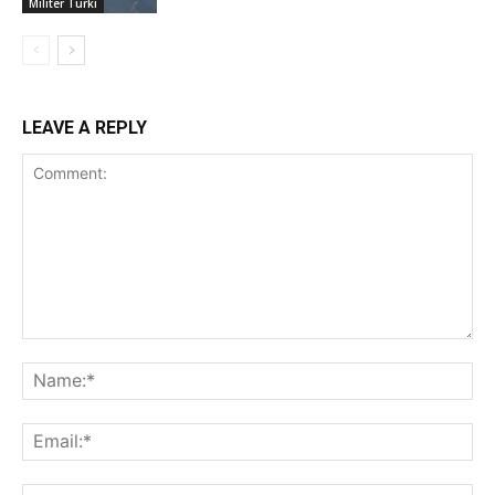
Militer Turki
LEAVE A REPLY
Comment:
Na
Ema
Web