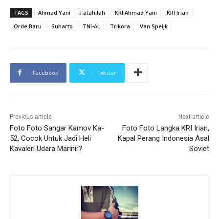
TAGS
Ahmad Yani
Fatahilah
KRI Ahmad Yani
KRI Irian
Orde Baru
Suharto
TNI-AL
Trikora
Van Speijk
Facebook
Twitter
Previous article
Next article
Foto Foto Sangar Kamov Ka-
Foto Foto Langka KRI Irian,
52, Cocok Untuk Jadi Heli
Kapal Perang Indonesia Asal
Kavaleri Udara Marinir?
Soviet