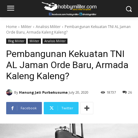
Home
Militer
Analisis Militer
Pembangunan Kekuatan TNI AL Jaman
Orde Baru, Armada Kaleng Kaleng?
Blog Militer
Militer
Analisis Militer
Pembangunan Kekuatan TNI
AL Jaman Orde Baru, Armada
Kaleng Kaleng?
By
Hanung Jati Purbakusuma
July 20, 2020
18737
26
Facebook
Twitter