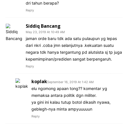
dri tahun berapa?
Reply
Siddiq Bancang
May 23, 2019 At 10:49 AM
jaman orde baru tdk ada satu pulaupun yg lepas
dari nkri .coba jmn selanjutnya .kekuatan suatu
negara tdk hanya tergantung pd alutsista sj tp juga
kepemimpinan/prediden sangat berpengaruh.
Reply
koplak
September 16, 2019 At 1:42 AM
elu ngomong apaan tong?? komentar yg
memaksa antara politik dgn militer.
ya gini ini kalau tutup botol dikasih nyawa,
geblegh-nya minta ampyuuuuun
Reply