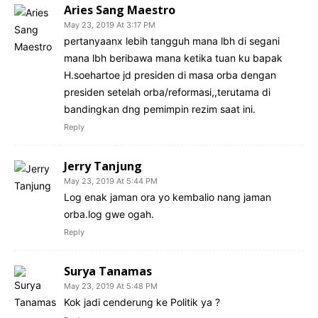
Aries Sang Maestro
May 23, 2019 At 3:17 PM
pertanyaanx lebih tangguh mana lbh di segani
mana lbh beribawa mana ketika tuan ku bapak
H.soehartoe jd presiden di masa orba dengan
presiden setelah orba/reformasi,,terutama di
bandingkan dng pemimpin rezim saat ini.
Reply
Jerry Tanjung
May 23, 2019 At 5:44 PM
Log enak jaman ora yo kembalio nang jaman
orba.log gwe ogah.
Reply
Surya Tanamas
May 23, 2019 At 5:48 PM
Kok jadi cenderung ke Politik ya ?