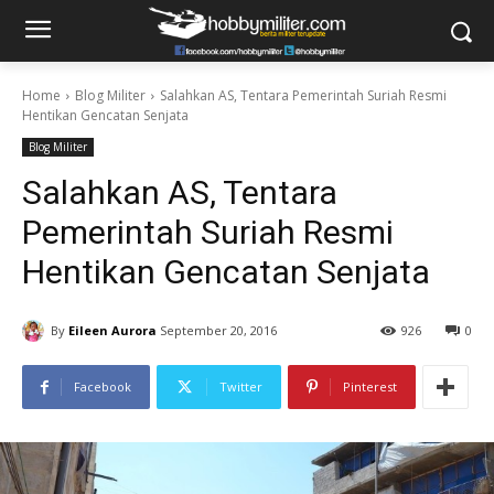
Home
Blog Militer
Salahkan AS, Tentara Pemerintah Suriah Resmi
Hentikan Gencatan Senjata
Blog Militer
Salahkan AS, Tentara
Pemerintah Suriah Resmi
Hentikan Gencatan Senjata
By
Eileen Aurora
September 20, 2016
926
0
Facebook
Twitter
Pinterest