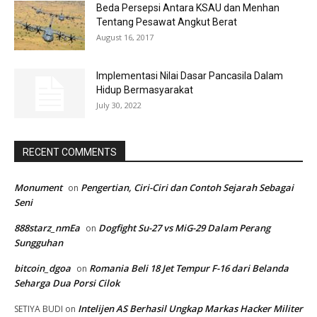
Beda Persepsi Antara KSAU dan Menhan
Tentang Pesawat Angkut Berat
August 16, 2017
Implementasi Nilai Dasar Pancasila Dalam
Hidup Bermasyarakat
July 30, 2022
RECENT COMMENTS
Monument
Pengertian, Ciri-Ciri dan Contoh Sejarah Sebagai
on
Seni
888starz_nmEa
Dogfight Su-27 vs MiG-29 Dalam Perang
on
Sungguhan
bitcoin_dgoa
Romania Beli 18 Jet Tempur F-16 dari Belanda
on
Seharga Dua Porsi Cilok
Intelijen AS Berhasil Ungkap Markas Hacker Militer
SETIYA BUDI
on