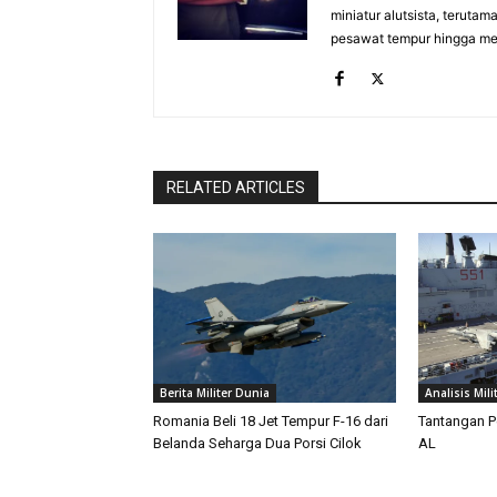
miniatur alutsista, terutam
pesawat tempur hingga meri
RELATED ARTICLES
Berita Militer Dunia
Analisis Mili
Romania Beli 18 Jet Tempur F-16 dari
Tantangan P
Belanda Seharga Dua Porsi Cilok
AL