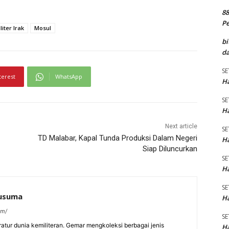
8
P
liter Irak
Mosul
bi
da
SE
terest
WhatsApp
Ha
SE
Ha
Next article
SE
TD Malabar, Kapal Tunda Produksi Dalam Negeri
Ha
Siap Diluncurkan
SE
Ha
SE
kusuma
Ha
om/
SE
eratur dunia kemiliteran. Gemar mengkoleksi berbagai jenis
Ha