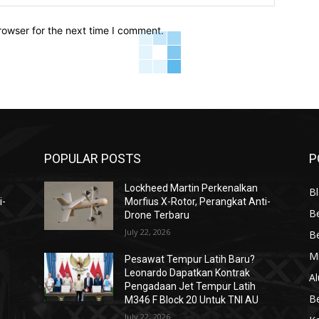
rowser for the next time I comment.
POPULAR POSTS
P
Lockheed Martin Perkenalkan
Bl
i-
Morfius X-Rotor, Perangkat Anti-
Be
Drone Terbaru
July 22, 2026
Be
Mi
Pesawat Tempur Latih Baru?
Leonardo Dapatkan Kontrak
Al
Pengadaan Jet Tempur Latih
Be
M346 F Block 20 Untuk TNI AU
July 22, 2026