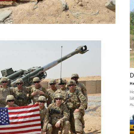
D
Ha
Ho
la
Au