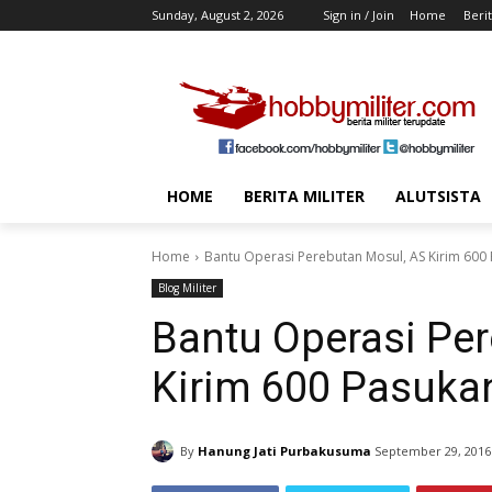
Sunday, August 2, 2026
Sign in / Join
Home
Berit
HOME
BERITA MILITER
ALUTSISTA
Home
Bantu Operasi Perebutan Mosul, AS Kirim 600 
Blog Militer
Bantu Operasi Pe
Kirim 600 Pasukan
By
Hanung Jati Purbakusuma
September 29, 2016