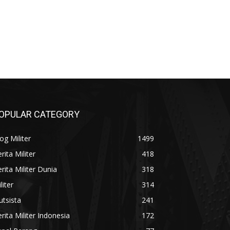
OPULAR CATEGORY
og Militer
1499
rita Militer
418
rita Militer Dunia
318
liter
314
utsista
241
rita Militer Indonesia
172