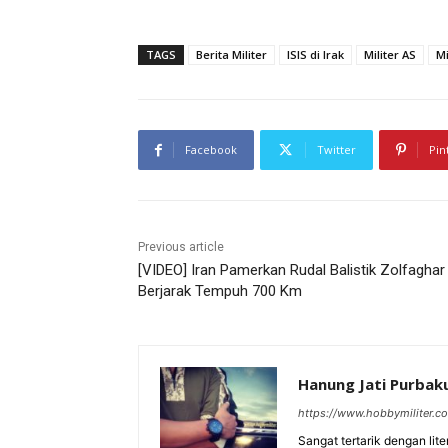
TAGS
Berita Militer
ISIS di Irak
Militer AS
Mi
Facebook
Twitter
Pin
Previous article
[VIDEO] Iran Pamerkan Rudal Balistik Zolfaghar
Berjarak Tempuh 700 Km
Hanung Jati Purba
https://www.hobbymiliter.c
Sangat tertarik dengan lit