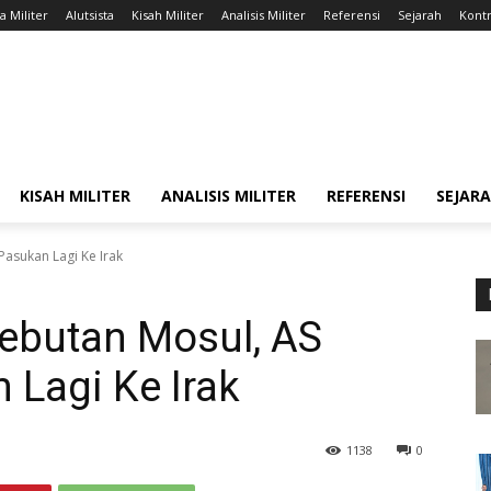
a Militer
Alutsista
Kisah Militer
Analisis Militer
Referensi
Sejarah
Kontr
KISAH MILITER
ANALISIS MILITER
REFERENSI
SEJAR
Pasukan Lagi Ke Irak
rebutan Mosul, AS
 Lagi Ke Irak
1138
0