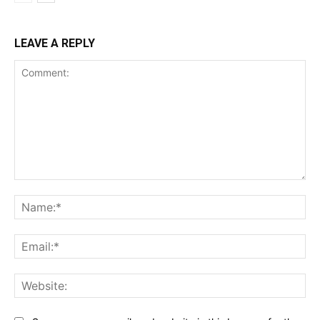
LEAVE A REPLY
Comment:
Na
Ema
Web