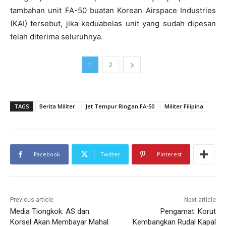
tambahan unit FA-50 buatan Korean Airspace Industries
(KAI) tersebut, jika keduabelas unit yang sudah dipesan
telah diterima seluruhnya.
1
2
TAGS
Berita Militer
Jet Tempur Ringan FA-50
Militer Filipina
Facebook
Twitter
Pinterest
Previous article
Next article
Media Tiongkok: AS dan
Pengamat: Korut
Korsel Akan Membayar Mahal
Kembangkan Rudal Kapal