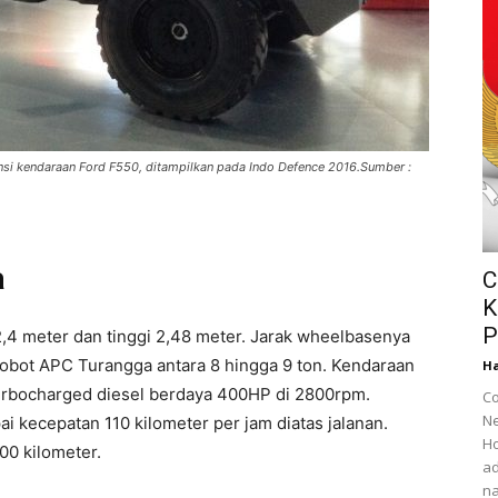
si kendaraan Ford F550, ditampilkan pada Indo Defence 2016.Sumber :
a
C
K
P
 2,4 meter dan tinggi 2,48 meter. Jarak wheelbasenya
bot APC Turangga antara 8 hingga 9 ton. Kendaraan
Ha
turbocharged diesel berdaya 400HP di 2800rpm.
Co
Ne
 kecepatan 110 kilometer per jam diatas jalanan.
Ho
00 kilometer.
ad
na