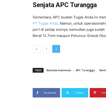
Senjata APC Turangga
Sementara, APC buatan Tugas Anda ini mema
PT Tugas Anda
. Namun, untuk operasionaln
port di setiap sisinya, kemudian juga suda
Berat 12.7mm maupun Peluncur Granat Oto
1
2
TAGS
Alutsista Indonesia
APC Turangga
Berit
Facebook
Twitter
Pin