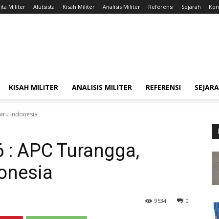
ita Militer
Alutsista
Kisah Militer
Analisis Militer
Referensi
Sejarah
Kont
KISAH MILITER
ANALISIS MILITER
REFERENSI
SEJAR
Baru Indonesia
 : APC Turangga,
donesia
9534
0