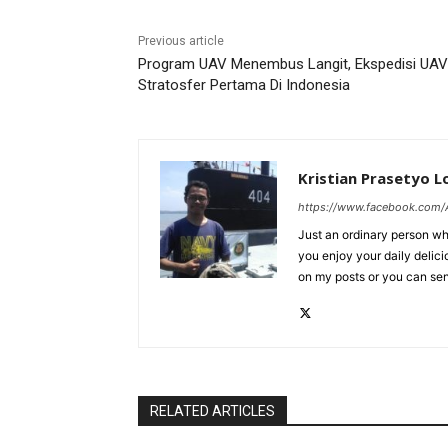
Previous article
Program UAV Menembus Langit, Ekspedisi UAV
Stratosfer Pertama Di Indonesia
Kristian Prasetyo 
https://www.facebook.com/A
Just an ordinary person who
you enjoy your daily delic
on my posts or you can se
RELATED ARTICLES