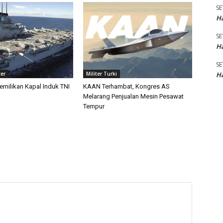
SE
Ha
SE
Ha
SE
Ha
ter
Militer Turki
emilikan Kapal Induk TNI
KAAN Terhambat, Kongres AS
Melarang Penjualan Mesin Pesawat
Tempur