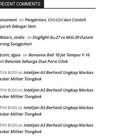
RECENT COMMENTS
onument
Pengertian, Ciri-Ciri dan Contoh
on
jarah Sebagai Seni
88starz_nmEa
Dogfight Su-27 vs MiG-29 Dalam
on
erang Sungguhan
tcoin_dgoa
Romania Beli 18 Jet Tempur F-16
on
ri Belanda Seharga Dua Porsi Cilok
Intelijen AS Berhasil Ungkap Markas
TIYA BUDI
on
cker Militer Tiongkok
Intelijen AS Berhasil Ungkap Markas
TIYA BUDI
on
cker Militer Tiongkok
Intelijen AS Berhasil Ungkap Markas
TIYA BUDI
on
cker Militer Tiongkok
Intelijen AS Berhasil Ungkap Markas
TIYA BUDI
on
cker Militer Tiongkok