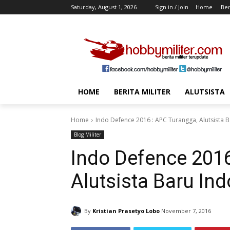
Saturday, August 1, 2026
Sign in / Join
Home
Ber
HOME
BERITA MILITER
ALUTSISTA
Home
Indo Defence 2016 : APC Turangga, Alutsista 
Blog Militer
Indo Defence 2016
Alutsista Baru In
By
Kristian Prasetyo Lobo
November 7, 2016