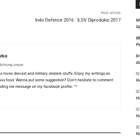
Next article
M
Indo Defence 2016 : ILSV Diproduksi 2017
Se
8
P
Lobo
bi
da
chtung.sniper
SE
 loves diecast and military related-stuffs. Enjoy my writings as
Ha
ious food. Wanna put some suggestion? Don't hesitate to comment
nding me message on my facebook profile. ^^
SE
Ha
SE
Ha
SE
Ha