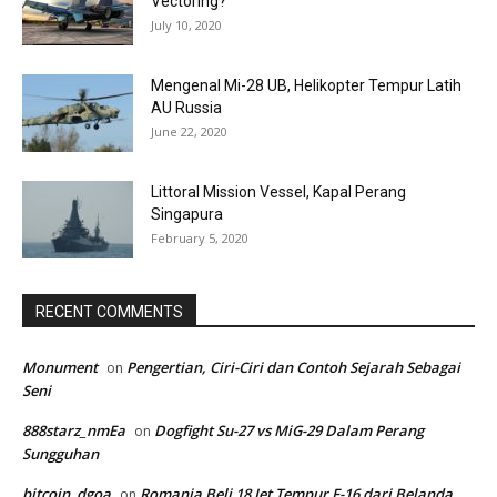
Vectoring?
July 10, 2020
Mengenal Mi-28 UB, Helikopter Tempur Latih
AU Russia
June 22, 2020
Littoral Mission Vessel, Kapal Perang
Singapura
February 5, 2020
RECENT COMMENTS
Monument
Pengertian, Ciri-Ciri dan Contoh Sejarah Sebagai
on
Seni
888starz_nmEa
Dogfight Su-27 vs MiG-29 Dalam Perang
on
Sungguhan
bitcoin_dgoa
Romania Beli 18 Jet Tempur F-16 dari Belanda
on