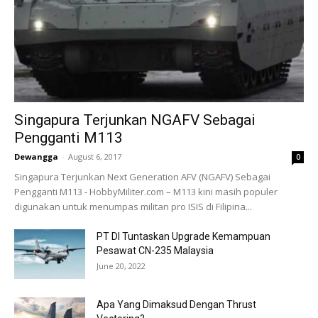
Singapura Terjunkan NGAFV Sebagai
Pengganti M113
Dewangga
-
August 6, 2017
0
Singapura Terjunkan Next Generation AFV (NGAFV) Sebagai
Pengganti M113 - HobbyMiliter.com – M113 kini masih populer
digunakan untuk menumpas militan pro ISIS di Filipina...
PT DI Tuntaskan Upgrade Kemampuan
Pesawat CN-235 Malaysia
June 20, 2022
Apa Yang Dimaksud Dengan Thrust