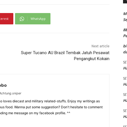
M
terest
WhatsApp
Se
8
P
bi
Next article
da
Super Tucano AU Brazil Tembak Jatuh Pesawat
Pengangkut Kokain
SE
Ha
SE
Ha
Lobo
chtung.sniper
SE
Ha
 loves diecast and military related-stuffs. Enjoy my writings as
ious food. Wanna put some suggestion? Don't hesitate to comment
SE
nding me message on my facebook profile. ^^
Ha
SE