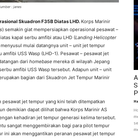
umber : janes
rasional Skuadron F35B Diatas LHD.
Korps Marinir
s
) semakin giat mempersiapkan operasional pesawat –
atas kapal serbu amfibi atau LHD (
Landing Helicopter
 menyusul mulai datangnya unit – unit jet tempur
bu amfibi USS Wasp (LHD-1). Pesawat – pesawat jet
datangan dari
homebase
mereka di wilayah Jepang
 serbu amfibi USS Wasp tersebut. Adapun unit – unit
A
erupakan bagian dari Skuadron Jet Tempur Marinir
S
P
h pesawat jet tempur yang kini telah ditempatkan
Ha
mun demikian dapat dilihat bahwa Korps Marinir AS
Ho
me
engan kehadiran jet tempur generasi kelima tersebut.
se
entu sangat menggembirakan bagi para pilot tempur
me
ur ini akan menggantikan peranan pesawat jet tempur