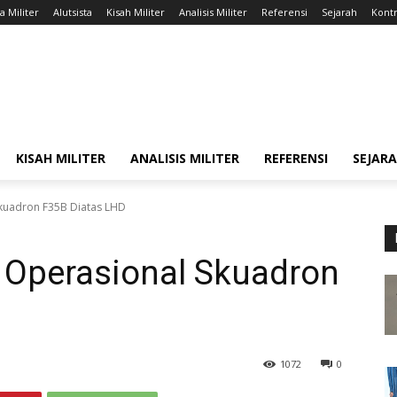
a Militer
Alutsista
Kisah Militer
Analisis Militer
Referensi
Sejarah
Kontr
KISAH MILITER
ANALISIS MILITER
REFERENSI
SEJAR
kuadron F35B Diatas LHD
Operasional Skuadron
1072
0