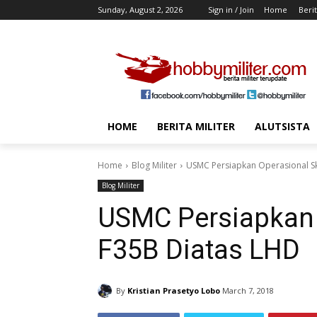
Sunday, August 2, 2026
Sign in / Join
Home
Berit
HOME
BERITA MILITER
ALUTSISTA
Home
Blog Militer
USMC Persiapkan Operasional S
Blog Militer
USMC Persiapkan 
F35B Diatas LHD
By
Kristian Prasetyo Lobo
March 7, 2018