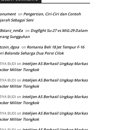
onument
Pengertian, Ciri-Ciri dan Contoh
on
jarah Sebagai Seni
88starz_nmEa
Dogfight Su-27 vs MiG-29 Dalam
on
erang Sungguhan
tcoin_dgoa
Romania Beli 18 Jet Tempur F-16
on
ri Belanda Seharga Dua Porsi Cilok
Intelijen AS Berhasil Ungkap Markas
TIYA BUDI
on
cker Militer Tiongkok
Intelijen AS Berhasil Ungkap Markas
TIYA BUDI
on
cker Militer Tiongkok
Intelijen AS Berhasil Ungkap Markas
TIYA BUDI
on
cker Militer Tiongkok
Intelijen AS Berhasil Ungkap Markas
TIYA BUDI
on
cker Militer Tiongkok
Intelijen AS Berhasil Ungkap Markas
TIYA BUDI
on