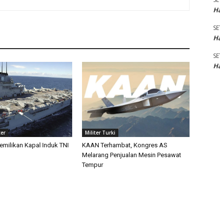
Ha
SE
Ha
SE
Ha
ter
Militer Turki
emilikan Kapal Induk TNI
KAAN Terhambat, Kongres AS
Melarang Penjualan Mesin Pesawat
Tempur