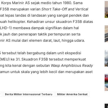
eh Korps Marinir AS sejak medio tahun 1980. Sama
ur F35B merupakan varian
Short Take-Off and Vertical
at lepas landas di landasan yang sangat pendek dan
buah helikopter. Kehadiran unsur skuadron F35B diatas
 (LHD-1) membawa dampak signifikan dalam hal
k jauh dan penerapan taktik pertempuran serta
ir AS mulai dari elemen darat, laut, hingga udara.
 AS tersebut telah bergabung dalam unit ekspedisi
(MEU) ke 31. Skuadron F35B tersebut memperkuat
ng kita kenal dengan sebutan
Wasp Amphibious Ready
amun untuk skala yang lebih kecil dan merupakan aset
r
Berita Militer Internasional Terbaru
Militer Amerika Serikat