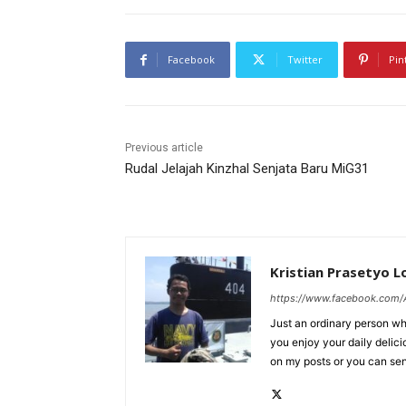
Facebook
Twitter
Pin
Previous article
Rudal Jelajah Kinzhal Senjata Baru MiG31
Kristian Prasetyo 
https://www.facebook.com/A
Just an ordinary person who
you enjoy your daily delic
on my posts or you can se