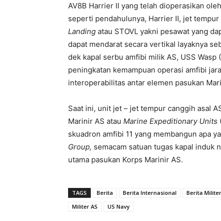
AV8B Harrier II yang telah dioperasikan ol
seperti pendahulunya, Harrier II, jet temp
Landing
atau STOVL yakni pesawat yang dap
dapat mendarat secara vertikal layaknya se
dek kapal serbu amfibi milik AS, USS Wasp
peningkatan kemampuan operasi amfibi jara
interoperabilitas antar elemen pasukan Marin
Saat ini, unit jet – jet tempur canggih asal
Marinir AS atau
Marine Expeditionary Units
skuadron amfibi 11 yang membangun apa ya
Group,
semacam satuan tugas kapal induk n
utama pasukan Korps Marinir AS.
TAGS
Berita
Berita Internasional
Berita Milite
Militer AS
US Navy