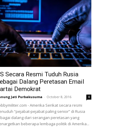
S Secara Resmi Tuduh Rusia
ebagai Dalang Peretasan Email
artai Demokrat
nung Jati Purbakusuma
-
October 8, 2016
0
bbymiliter.com - Amerika Serikat secara resmi
nuduh “pejabat-pejabat paling senior” di Rusia
bagai dalang dari serangan peretasan yang
nargetkan beberapa lembaga politik di Amerika...