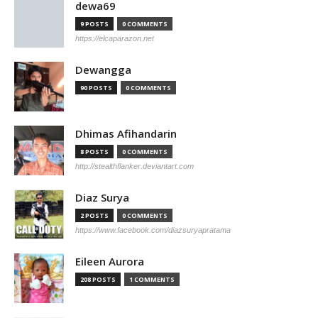
dewa69
9 POSTS
0 COMMENTS
https://elcaparazon.net
Dewangga
90 POSTS
0 COMMENTS
Dhimas Afihandarin
8 POSTS
0 COMMENTS
http://stealthflanker.deviantart.com
Diaz Surya
2 POSTS
0 COMMENTS
https://www.facebook.com/diazsuryapratama
Eileen Aurora
208 POSTS
1 COMMENTS