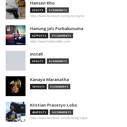
Hansen Kho
0 POSTS
0 COMMENTS
https://www.facebook.com/symo.hayha
Hanung Jati Purbakusuma
627 POSTS
37 COMMENTS
https://www.hobbymiliter.com/
install
0 POSTS
0 COMMENTS
Kanaya Maranatha
18 POSTS
0 COMMENTS
Kristian Prasetyo Lobo
454 POSTS
14 COMMENTS
https://www.facebook.com/Achtung.sniper