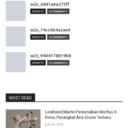
w2s_3dd1a6a275ff
0 POSTS
0 COMMENTS
w2s_74cc0b4a2ae0
0 POSTS
0 COMMENTS
w2s_9404178819b8
0 POSTS
0 COMMENTS
MOST READ
Lockheed Martin Perkenalkan Morfius X-
Rotor, Perangkat Anti-Drone Terbaru
July 22, 2026