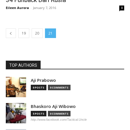
34 Fullback Dari Rusia
Eileen Aurora
-
January 7, 2016
0
19
20
21
TOP AUTHORS
Aji Prabowo
0 POSTS
0 COMMENTS
Bhaskoro Aji Wibowo
5 POSTS
0 COMMENTS
http://www.facebook.com/Tactical.Uncle