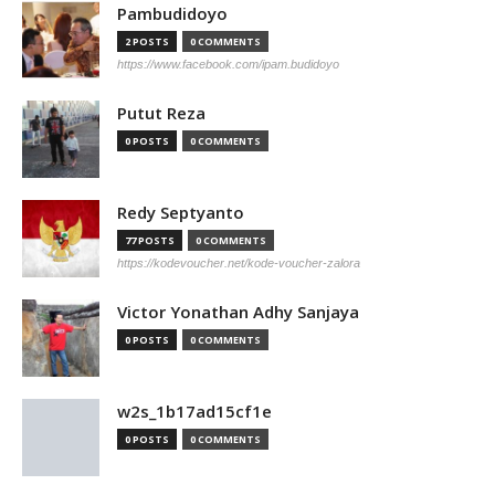
Pambudidoyo
2 POSTS
0 COMMENTS
https://www.facebook.com/ipam.budidoyo
Putut Reza
0 POSTS
0 COMMENTS
Redy Septyanto
77 POSTS
0 COMMENTS
https://kodevoucher.net/kode-voucher-zalora
Victor Yonathan Adhy Sanjaya
0 POSTS
0 COMMENTS
w2s_1b17ad15cf1e
0 POSTS
0 COMMENTS