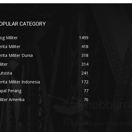
OPULAR CATEGORY
og Militer
1499
rita Militer
418
rita Militer Dunia
318
liter
314
utsista
241
rita Militer Indonesia
172
apal Perang
77
liter Amerika
76