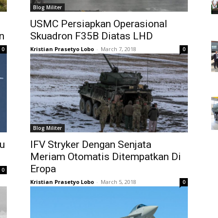
Blog Militer
USMC Persiapkan Operasional
n
Skuadron F35B Diatas LHD
Kristian Prasetyo Lobo
-
March 7, 2018
0
0
Blog Militer
ru
IFV Stryker Dengan Senjata
Meriam Otomatis Ditempatkan Di
Eropa
0
Kristian Prasetyo Lobo
-
March 5, 2018
0