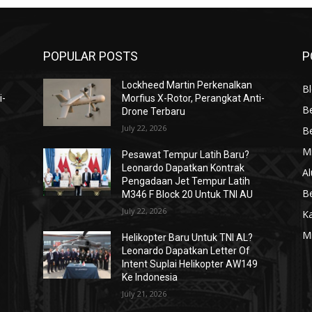
POPULAR POSTS
P
Lockheed Martin Perkenalkan
Bl
i-
Morfius X-Rotor, Perangkat Anti-
Be
Drone Terbaru
July 22, 2026
Be
Mi
Pesawat Tempur Latih Baru?
Leonardo Dapatkan Kontrak
Al
Pengadaan Jet Tempur Latih
Be
M346 F Block 20 Untuk TNI AU
July 22, 2026
K
Mi
Helikopter Baru Untuk TNI AL?
Leonardo Dapatkan Letter Of
Intent Suplai Helikopter AW149
Ke Indonesia
July 21, 2026