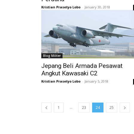
Kristian Prasetyo Lobo
-
January 30, 2018
Blog Militer
Jepang Beli Armada Pesawat
Angkut Kawasaki C2
Kristian Prasetyo Lobo
-
January 5, 2018
...
1
23
24
25