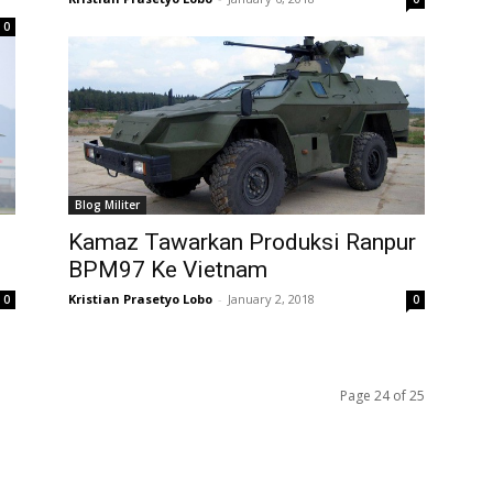
0
Blog Militer
Kamaz Tawarkan Produksi Ranpur
BPM97 Ke Vietnam
Kristian Prasetyo Lobo
-
January 2, 2018
0
0
Page 24 of 25