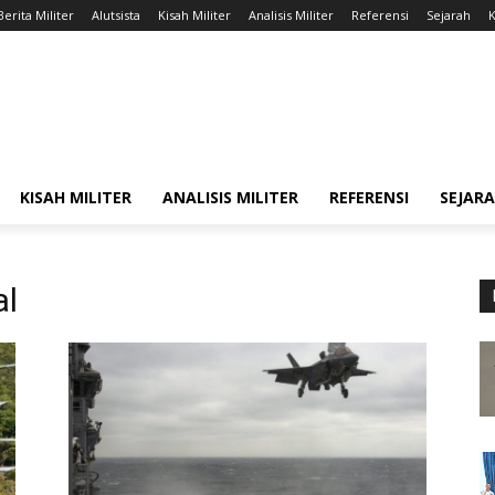
Berita Militer
Alutsista
Kisah Militer
Analisis Militer
Referensi
Sejarah
K
KISAH MILITER
ANALISIS MILITER
REFERENSI
SEJAR
al