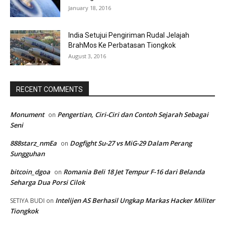
January 18, 2016
India Setujui Pengiriman Rudal Jelajah
BrahMos Ke Perbatasan Tiongkok
August 3, 2016
RECENT COMMENTS
Monument
Pengertian, Ciri-Ciri dan Contoh Sejarah Sebagai
on
Seni
888starz_nmEa
Dogfight Su-27 vs MiG-29 Dalam Perang
on
Sungguhan
bitcoin_dgoa
Romania Beli 18 Jet Tempur F-16 dari Belanda
on
Seharga Dua Porsi Cilok
Intelijen AS Berhasil Ungkap Markas Hacker Militer
SETIYA BUDI
on
Tiongkok