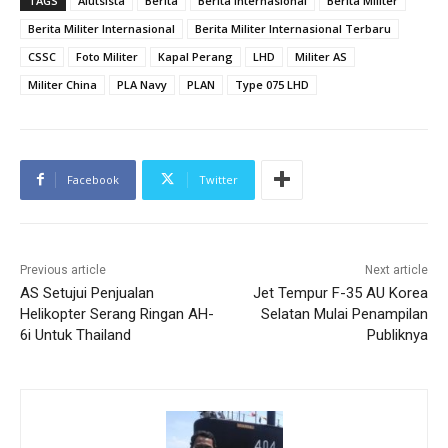
TAGS
Alutsista
Berita
Berita Internasional
Berita Militer
Berita Militer Internasional
Berita Militer Internasional Terbaru
CSSC
Foto Militer
Kapal Perang
LHD
Militer AS
Militer China
PLA Navy
PLAN
Type 075 LHD
Facebook
Twitter
Previous article
Next article
AS Setujui Penjualan
Jet Tempur F-35 AU Korea
Helikopter Serang Ringan AH-
Selatan Mulai Penampilan
6i Untuk Thailand
Publiknya