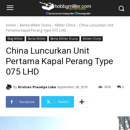
Home
Berita Militer Dunia
Militer China
China Luncurkan Unit
Pertama Kapal Perang Type 075 LHD
Blog Militer
Berita Militer
Berita Militer Dunia
Militer China
China Luncurkan Unit
Pertama Kapal Perang Type
075 LHD
By
Kristian Prasetyo Lobo
September 28, 2019
7476
0
Facebook
Twitter