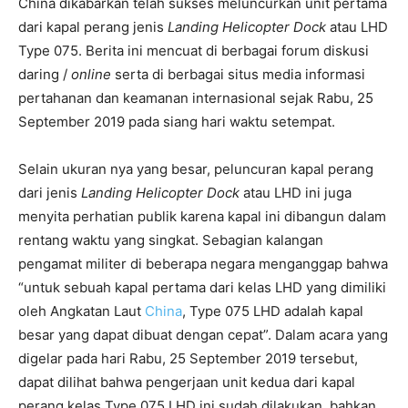
China dikabarkan telah sukses meluncurkan unit pertama
dari kapal perang jenis
Landing Helicopter Dock
atau LHD
Type 075. Berita ini mencuat di berbagai forum diskusi
daring /
online
serta di berbagai situs media informasi
pertahanan dan keamanan internasional sejak Rabu, 25
September 2019 pada siang hari waktu setempat.
Selain ukuran nya yang besar, peluncuran kapal perang
dari jenis
Landing Helicopter Dock
atau LHD ini juga
menyita perhatian publik karena kapal ini dibangun dalam
rentang waktu yang singkat. Sebagian kalangan
pengamat militer di beberapa negara menganggap bahwa
“untuk sebuah kapal pertama dari kelas LHD yang dimiliki
oleh Angkatan Laut
China
, Type 075 LHD adalah kapal
besar yang dapat dibuat dengan cepat”. Dalam acara yang
digelar pada hari Rabu, 25 September 2019 tersebut,
dapat dilihat bahwa pengerjaan unit kedua dari kapal
perang kelas Type 075 LHD ini sudah dilakukan, bahkan