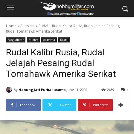
Home
Alutsista
Rudal
Rudal Kalibr Rusia, Rudal Jelajah Pesaing
Rudal Tomahawk Amerika Serikat
Blog Militer
Militer
Alutsista
Rudal
Rudal Kalibr Rusia, Rudal
Jelajah Pesaing Rudal
Tomahawk Amerika Serikat
By
Hanung Jati Purbakusuma
June 11, 2020
2639
1
Facebook
Twitter
Pinterest