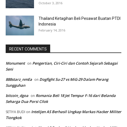
October 3, 2016
Thailand Ketagihan Beli Pesawat Buatan PTDI
Indonesia
February 14, 2016
RECENT COMMENTS
Monument
Pengertian, Ciri-Ciri dan Contoh Sejarah Sebagai
on
Seni
888starz_nmEa
Dogfight Su-27 vs MiG-29 Dalam Perang
on
Sungguhan
bitcoin_dgoa
Romania Beli 18 Jet Tempur F-16 dari Belanda
on
Seharga Dua Porsi Cilok
Intelijen AS Berhasil Ungkap Markas Hacker Militer
SETIYA BUDI
on
Tiongkok