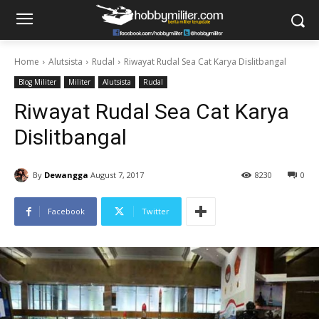
Home
Alutsista
Rudal
Riwayat Rudal Sea Cat Karya Dislitbangal
Blog Militer
Militer
Alutsista
Rudal
Riwayat Rudal Sea Cat Karya
Dislitbangal
By
Dewangga
August 7, 2017
8230
0
Facebook
Twitter