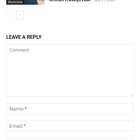
Alutsista
LEAVE A REPLY
Comment:
Na
Ema