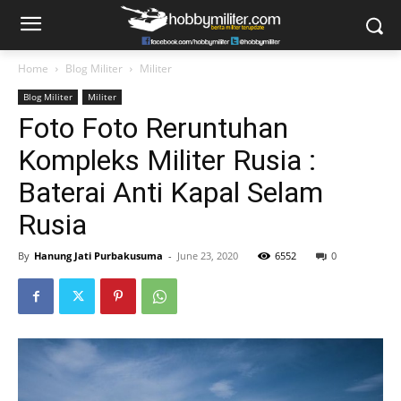
Home
Blog Militer
Militer
Blog Militer
Militer
Foto Foto Reruntuhan
Kompleks Militer Rusia :
Baterai Anti Kapal Selam
Rusia
By
Hanung Jati Purbakusuma
-
June 23, 2020
6552
0