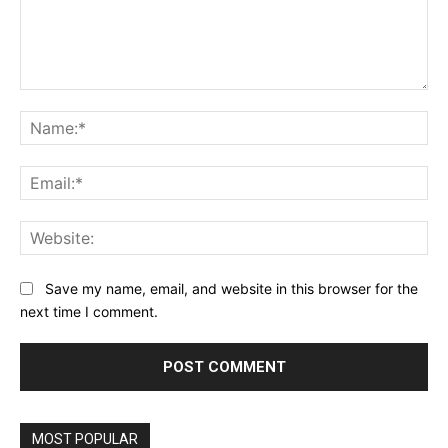
Comment:
Na
Ema
Web
Save my name, email, and website in this browser for the
next time I comment.
MOST POPULAR