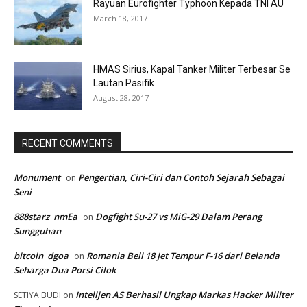
Rayuan Eurofighter Typhoon Kepada TNI AU
March 18, 2017
HMAS Sirius, Kapal Tanker Militer Terbesar Se
Lautan Pasifik
August 28, 2017
RECENT COMMENTS
Monument
Pengertian, Ciri-Ciri dan Contoh Sejarah Sebagai
on
Seni
888starz_nmEa
Dogfight Su-27 vs MiG-29 Dalam Perang
on
Sungguhan
bitcoin_dgoa
Romania Beli 18 Jet Tempur F-16 dari Belanda
on
Seharga Dua Porsi Cilok
Intelijen AS Berhasil Ungkap Markas Hacker Militer
SETIYA BUDI
on