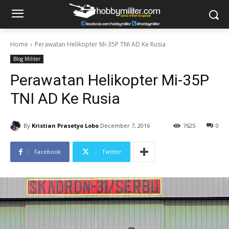
Home
Perawatan Helikopter Mi-35P TNI AD Ke Rusia
Blog Militer
Perawatan Helikopter Mi-35P
TNI AD Ke Rusia
By
Kristian Prasetyo Lobo
December 7, 2016
7625
0
Facebook
Twitter