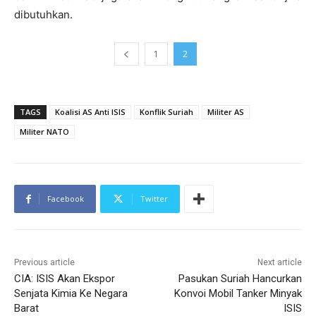
dibutuhkan.
1
2
TAGS
Koalisi AS Anti ISIS
Konflik Suriah
Militer AS
Militer NATO
Facebook
Twitter
Previous article
Next article
CIA: ISIS Akan Ekspor
Pasukan Suriah Hancurkan
Senjata Kimia Ke Negara
Konvoi Mobil Tanker Minyak
Barat
ISIS