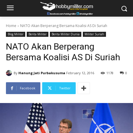
Home
NATO Akan Berperang Bersama Koalisi AS Di Suriah
Blog Militer
Berita Militer
Berita Militer Dunia
Militer Suriah
NATO Akan Berperang
Bersama Koalisi AS Di Suriah
By
Hanung Jati Purbakusuma
February 12, 2016
1178
0
Facebook
Twitter