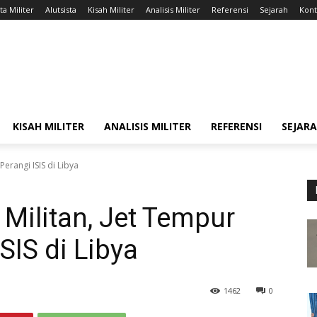
ta Militer
Alutsista
Kisah Militer
Analisis Militer
Referensi
Sejarah
Kont
KISAH MILITER
ANALISIS MILITER
REFERENSI
SEJAR
erangi ISIS di Libya
Militan, Jet Tempur
SIS di Libya
1462
0