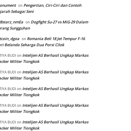
onument
Pengertian, Ciri-Ciri dan Contoh
on
jarah Sebagai Seni
88starz_nmEa
Dogfight Su-27 vs MiG-29 Dalam
on
erang Sungguhan
tcoin_dgoa
Romania Beli 18 Jet Tempur F-16
on
ri Belanda Seharga Dua Porsi Cilok
Intelijen AS Berhasil Ungkap Markas
TIYA BUDI
on
cker Militer Tiongkok
Intelijen AS Berhasil Ungkap Markas
TIYA BUDI
on
cker Militer Tiongkok
Intelijen AS Berhasil Ungkap Markas
TIYA BUDI
on
cker Militer Tiongkok
Intelijen AS Berhasil Ungkap Markas
TIYA BUDI
on
cker Militer Tiongkok
Intelijen AS Berhasil Ungkap Markas
TIYA BUDI
on
cker Militer Tiongkok