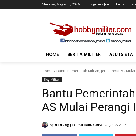
Monday, August 3, 2026
Sign in / Join
Home
Beri
HOME
BERITA MILITER
ALUTSISTA
Home
Bantu Pemerintah Militan, Jet Tempur AS Mulai P
Blog Militer
Bantu Pemerintah 
AS Mulai Perangi I
By
Hanung Jati Purbakusuma
August 2, 2016