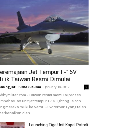
eremajaan Jet Tempur F-16V
ilik Taiwan Resmi Dimulai
nung Jati Purbakusuma
-
January 18, 2017
0
bbymiliter.com - Taiwan resmi memulai proses
mbaharuan unit jet tempur F-16 Fighting Falcon
ng mereka miliki ke versi F-16V terbaru yang telah
perkenalkan oleh...
Launching Tiga Unit Kapal Patroli