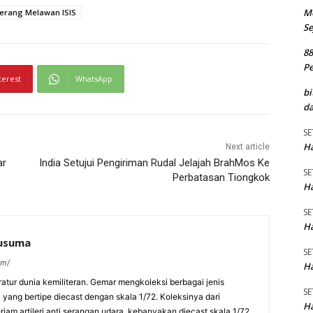
M
erang Melawan ISIS
Se
8
P
terest
WhatsApp
bi
da
SE
Ha
Next article
ar
India Setujui Pengiriman Rudal Jelajah BrahMos Ke
SE
Perbatasan Tiongkok
Ha
SE
Ha
kusuma
SE
om/
Ha
eratur dunia kemiliteran. Gemar mengkoleksi berbagai jenis
SE
a yang bertipe diecast dengan skala 1/72. Koleksinya dari
Ha
am artileri anti serangan udara, kebanyakan diecast skala 1/72.