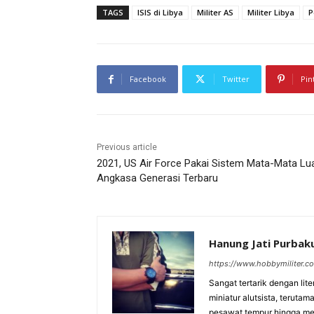
TAGS
ISIS di Libya
Militer AS
Militer Libya
P
Facebook
Twitter
Pin
Previous article
2021, US Air Force Pakai Sistem Mata-Mata Lu
Angkasa Generasi Terbaru
Hanung Jati Purba
https://www.hobbymiliter.c
Sangat tertarik dengan lit
miniatur alutsista, terutam
pesawat tempur hingga meri