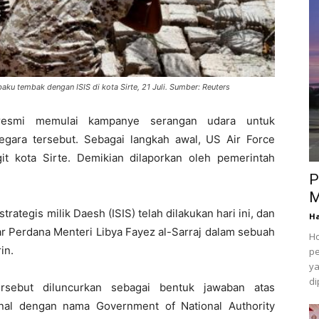
u tembak dengan ISIS di kota Sirte, 21 Juli. Sumber: Reuters
smi memulai kampanye serangan udara untuk
 negara tersebut. Sebagai langkah awal, US Air Force
t kota Sirte. Demikian dilaporkan oleh pemerintah
P
M
rategis milik Daesh (ISIS) telah dilakukan hari ini, dan
Ha
ar Perdana Menteri Libya Fayez al-Sarraj dalam sebuah
Ho
in.
pe
ya
di
sebut diluncurkan sebagai bentuk jawaban atas
nal dengan nama Government of National Authority