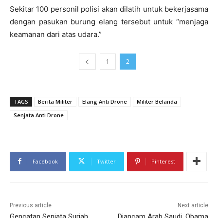
Sekitar 100 personil polisi akan dilatih untuk bekerjasama
dengan pasukan burung elang tersebut untuk “menjaga
keamanan dari atas udara.”
1
2
TAGS
Berita Militer
Elang Anti Drone
Militer Belanda
Senjata Anti Drone
Facebook
Twitter
Pinterest
Previous article
Next article
Gencatan Senjata Suriah
Diancam Arab Saudi, Obama