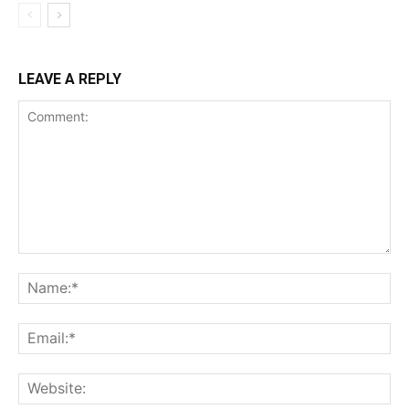
LEAVE A REPLY
Comment:
Na
Ema
Web