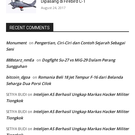
Dipasang di Firebird C-1
August 24, 2017
RECENT COMMENTS
Monument
Pengertian, Ciri-Ciri dan Contoh Sejarah Sebagai
on
Seni
888starz_nmEa
Dogfight Su-27 vs MiG-29 Dalam Perang
on
Sungguhan
bitcoin_dgoa
Romania Beli 18 Jet Tempur F-16 dari Belanda
on
Seharga Dua Porsi Cilok
Intelijen AS Berhasil Ungkap Markas Hacker Militer
SETIYA BUDI
on
Tiongkok
Intelijen AS Berhasil Ungkap Markas Hacker Militer
SETIYA BUDI
on
Tiongkok
Intelijen AS Berhasil Ungkap Markas Hacker Militer
SETIYA BUDI
on