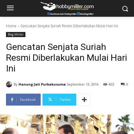
Home
Gencatan Senjata Suriah Resmi Diberlakukan Mulai Hari Ini
Blog Militer
Gencatan Senjata Suriah
Resmi Diberlakukan Mulai Hari
Ini
By
Hanung Jati Purbakusuma
September 13, 2016
832
0
Facebook
Twitter