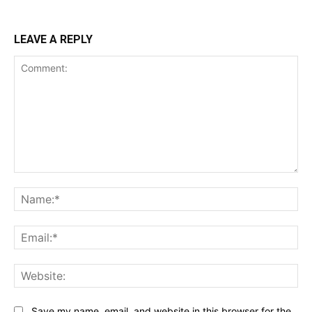
LEAVE A REPLY
Comment:
Na
Ema
Web
Save my name, email, and website in this browser for the