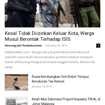
Kesal Tidak Diizinkan Keluar Kota, Warga
Mosul Berontak Terhadap ISIS
Hanung Jati Purbakusuma
-
February 25, 2016
0
Hobbymiliter.com - Warga Irak yang mendiami kota Mosul di
sebelah utara telah merencanakan pemberontakan melawan
Daesh (ISIS) yang menguasai tempat tinggal mereka. Media Irak
yang...
Rusia Kembangkan Unit Robot Tempur
Berukuran Tas Ransel
January 16, 2016
Kisah Aksi Sabotase Prajurit Kopaska TNI AL di
Johor Malaysia